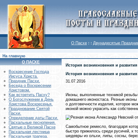
О Пасхе
: :
Двунадесятые Праздни
На главную
О ПАСХЕ
История возникновения и развития
Воскреcение Господа
История возникновения и развития
Иисуса Христа.
Праздник Пасхи.
31.07.2016
Беседа о Воскресении
Христовом.
Иконы, выполненные техникой резьбы 
Как встретить Пасху?
домашнего иконостаса. Резные иконы
О Богослужении в День
о долговечности изделия, которое мо
Христова Воскресенья.
иконой можно украсить как собственн
Празднование Святой
Пасхи.
Определение даты Пасхи.
Пасхальные песнопения.
Самобытное ремесло, благодаря котор
Святые о Великой Пасхе
быстро прижилось среди русичей, к 
Пасхальная лестница
шедевры из ольхи, липы, сосны, бере
Пасхальная трапеза.