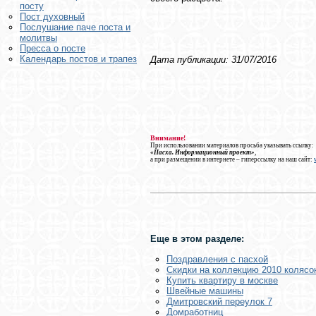
посту
Пост духовный
Послушание паче поста и
молитвы
Пресса о посте
Календарь постов и трапез
Дата публикации: 31/07/2016
Внимание!
При использовании материалов просьба указывать ссылку:
«Пасха. Информационный проект»
,
а при размещении в интернете – гиперссылку на наш сайт:
Еще в этом разделе:
Поздравления с пасхой
Скидки на коллекцию 2010 колясок
Купить квартиру в москве
Швейные машины
Дмитровский переулок 7
Домработниц