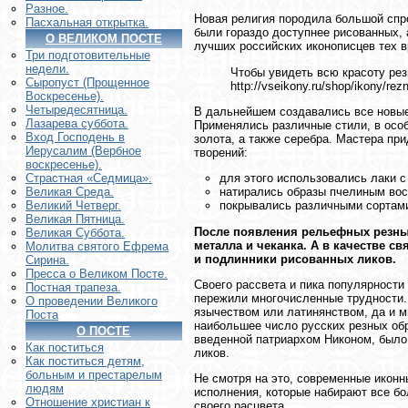
Разное.
Новая религия породила большой спро
Пасхальная открытка.
были гораздо доступнее рисованных, 
О ВЕЛИКОМ ПОСТЕ
лучших российских иконописцев тех в
Три подготовительные
недели.
Чтобы увидеть всю красоту рез
Сыропуст (Прощенное
http://vseikony.ru/shop/ikony/r
Воскресенье).
Четыредесятница.
В дальнейшем создавались все новые
Лазарева суббота.
Применялись различные стили, в осо
Вход Господень в
золота, а также серебра. Мастера пр
Иерусалим (Вербное
творений:
воскресенье).
для этого использовались лаки с
Страстная «Седмица».
натирались образы пчелиным вос
Великая Среда.
покрывались различными сортам
Великий Четверг.
Великая Пятница.
После появления рельефных резных 
Великая Суббота.
металла и чеканка. А в качестве 
Молитва святого Ефрема
и подлинники рисованных ликов.
Сирина.
Пресса о Великом Посте.
Своего рассвета и пика популярности 
Постная трапеза.
пережили многочисленные трудности. 
О проведении Великого
язычеством или латинянством, да и м
Поста
наибольшее число русских резных обр
О ПОСТЕ
введенной патриархом Никоном, было
Как поститься
ликов.
Как поститься детям,
больным и престарелым
Не смотря на это, современные иконн
людям
исполнения, которые набирают все б
Отношение христиан к
своего расцвета.