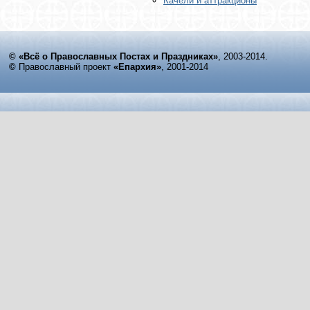
Качели и аттракционы
© «Всё о Православных Постах и Праздниках»
, 2003-2014.
©
Православный проект
«Епархия»
, 2001-2014