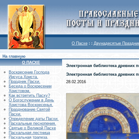
О Пасхе
: :
Двунадесятые Праздни
На главную
О ПАСХЕ
Электронная библиотека древних 
Воскреcение Господа
Электронная библиотека древних 
Иисуса Христа.
Праздник Пасхи.
28.02.2016
Беседа о Воскресении
Христовом.
Как встретить Пасху?
О Богослужении в День
Христова Воскресенья.
Празднование Святой
Пасхи.
Определение даты Пасхи.
Пасхальные песнопения.
Святые о Великой Пасхе
Пасхальная лестница
Пасхальная трапеза.