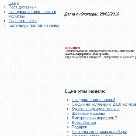
посту
Пост духовный
Послушание паче поста и
Дата публикации: 28/02/2016
молитвы
Пресса о посте
Календарь постов и трапез
Внимание!
При использовании материалов просьба указывать ссылку:
«Пасха. Информационный проект»
,
а при размещении в интернете – гиперссылку на наш сайт:
Еще в этом разделе:
Поздравления с пасхой
Скидки на коллекцию 2010 колясок
Купить квартиру в москве
Швейные машины
Дмитровский переулок 7
Домработниц
Подарки
Настольные офисные наборы