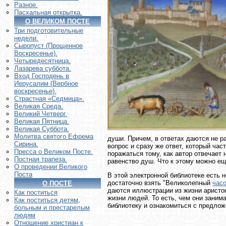
Разное.
Пасхальная открытка.
О ВЕЛИКОМ ПОСТЕ
Три подготовительные
недели.
Сыропуст (Прощенное
Воскресенье).
Четыредесятница.
Лазарева суббота.
Вход Господень в
Иерусалим (Вербное
воскресенье).
Страстная «Седмица».
Великая Среда.
Великий Четверг.
Великая Пятница.
Великая Суббота.
Молитва святого Ефрема
души. Причем, в ответах даются не р
Сирина.
вопрос и сразу же ответ, который час
Пресса о Великом Посте.
поражаться тому, как автор отвечает 
Постная трапеза.
равенство душ. Что к этому можно е
О проведении Великого
Поста
В этой электронной библиотеке есть 
достаточно взять "Великолепный
час
О ПОСТЕ
даются иллюстрации из жизни аристок
Как поститься
жизни людей. То есть, чем они занима
Как поститься детям,
библиотеку и ознакомиться с предлож
больным и престарелым
людям
Отношение христиан к