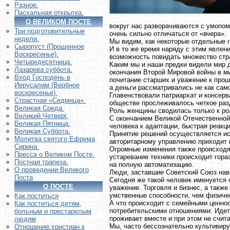
Разное.
Пасхальная открытка.
О ВЕЛИКОМ ПОСТЕ
вокруг нас разворачиваются с умопом
Три подготовительные
очень сильно отличаться от «вчера».
недели.
Мы видим, как некоторые отдельные г
Сыропуст (Прощенное
И в то же время наряду с этим явле
Воскресенье).
возможность повидать множество стр
Четыредесятница.
Каким мы и наши предки видели мир 
Лазарева суббота.
окончания Второй Мировой войны в ми
Вход Господень в
почитание старших и уважение к прош
Иерусалим (Вербное
а деньги рассматривались не как сам
воскресенье).
Главенствовали патриархат и консерв
Страстная «Седмица».
обществе прослеживалось четкое раз
Великая Среда.
Роль женщины сводилась только к ро
Великий Четверг.
С окончанием Великой Отечественной
Великая Пятница.
человека к адаптации, быстрая реакц
Великая Суббота.
Принятие решений осуществляется ис
Молитва святого Ефрема
авторитарному управлению приходит 
Сирина.
Огромные изменения также происходя
Пресса о Великом Посте.
устаревание техники происходит гора
Постная трапеза.
на полную автоматизацию.
О проведении Великого
Люди, заставшие Советский Союз наве
Поста
Сегодня же такой человек именуется
О ПОСТЕ
уважение. Торговля и бизнес, а такж
умственные способности, чем физиче
Как поститься
А что происходит с семейными ценнос
Как поститься детям,
потребительскими отношениями. Идет 
больным и престарелым
проживает вместе и при этом не счит
людям
Мы, часто бессознательно культивир
Отношение христиан к