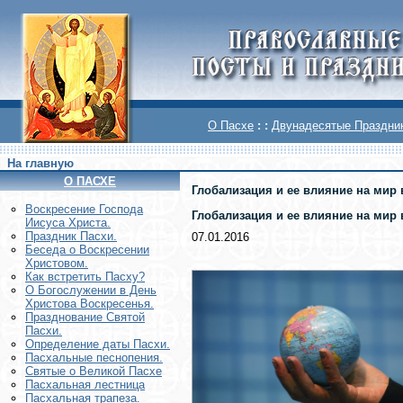
О Пасхе
: :
Двунадесятые Праздни
На главную
О ПАСХЕ
Глобализация и ее влияние на мир 
Воскреcение Господа
Глобализация и ее влияние на мир 
Иисуса Христа.
Праздник Пасхи.
07.01.2016
Беседа о Воскресении
Христовом.
Как встретить Пасху?
О Богослужении в День
Христова Воскресенья.
Празднование Святой
Пасхи.
Определение даты Пасхи.
Пасхальные песнопения.
Святые о Великой Пасхе
Пасхальная лестница
Пасхальная трапеза.