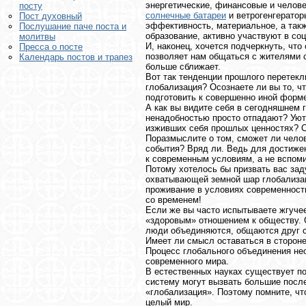
энергетические, финансовые и челове
посту
солнечные батареи
и ветрогенгератор
Пост духовный
эффективность, материальное, а так
Послушание паче поста и
образование, активно участвуют в со
молитвы
И, наконец, хочется подчеркнуть, что
Пресса о посте
позволяет нам общаться с жителями с
Календарь постов и трапез
больше сближает.
Вот так тенденции прошлого перетекл
глобализация? Осознаете ли вы то, ч
подготовить к совершенно иной форм
А как вы видите себя в сегодняшнем 
ненадобностью просто отпадают? Уютн
изживших себя прошлых ценностях? Сч
Поразмыслите о том, сможет ли челов
события? Вряд ли. Ведь для достижен
к современным условиям, а не вспоми
Потому хотелось бы призвать вас зад
охватывающей земной шар глобализац
проживание в условиях современности
со временем!
Если же вы часто испытываете жгучее
«здоровым» отношением к обществу. 
люди объединяются, общаются друг с
Имеет ли смысл оставаться в стороне 
Процесс глобального объединения нео
современного мира.
В естественных науках существует по
систему могут вызвать большие после
«глобализация». Поэтому помните, чт
целый мир.