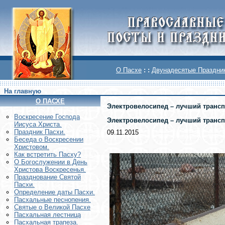
О Пасхе
: :
Двунадесятые Праздни
На главную
О ПАСХЕ
Электровелосипед – лучший трансп
Воскреcение Господа
Электровелосипед – лучший трансп
Иисуса Христа.
Праздник Пасхи.
09.11.2015
Беседа о Воскресении
Христовом.
Как встретить Пасху?
О Богослужении в День
Христова Воскресенья.
Празднование Святой
Пасхи.
Определение даты Пасхи.
Пасхальные песнопения.
Святые о Великой Пасхе
Пасхальная лестница
Пасхальная трапеза.