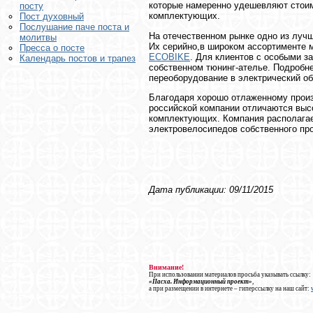
которые намеренно удешевляют стои
посту
комплектующих.
Пост духовный
Послушание паче поста и
На отечественном рынке одно из луч
молитвы
Их серийно,в широком ассортименте 
Пресса о посте
ECOBIKE
. Для клиентов с особыми з
Календарь постов и трапез
собственном тюнинг-ателье. Подробнее 
переоборудование в электрический о
Благодаря хорошо отлаженному произ
российской компании отличаются выс
комплектующих. Компания располагае
электровелосипедов собственного про
Дата публикации: 09/11/2015
Внимание!
При использовании материалов просьба указывать ссылку:
«Пасха. Информационный проект»
,
а при размещении в интернете – гиперссылку на наш сайт: