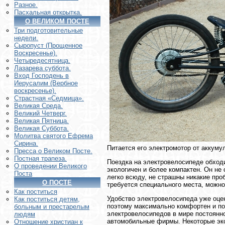
Разное.
Пасхальная открытка.
О ВЕЛИКОМ ПОСТЕ
Три подготовительные
недели.
Сыропуст (Прощенное
Воскресенье).
Четыредесятница.
Лазарева суббота.
Вход Господень в
Иерусалим (Вербное
воскресенье).
Страстная «Седмица».
Великая Среда.
Великий Четверг.
Великая Пятница.
Великая Суббота.
Молитва святого Ефрема
Сирина.
Питается его электромотор от аккуму
Пресса о Великом Посте.
Постная трапеза.
Поездка на электровелосипеде обходи
О проведении Великого
экологичен и более компактен. Он не
Поста
легко всюду, не страшны никакие про
О ПОСТЕ
требуется специального места, можно
Как поститься
Удобство электровелосипеда уже оцен
Как поститься детям,
поэтому максимально комфортен и под
больным и престарелым
электровелосипедов в мире постоянно
людям
автомобильные фирмы. Некоторые экс
Отношение христиан к