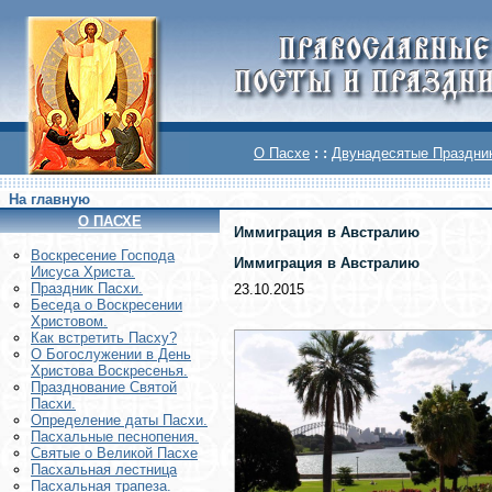
О Пасхе
: :
Двунадесятые Праздни
На главную
О ПАСХЕ
Иммиграция в Австралию
Воскреcение Господа
Иммиграция в Австралию
Иисуса Христа.
Праздник Пасхи.
23.10.2015
Беседа о Воскресении
Христовом.
Как встретить Пасху?
О Богослужении в День
Христова Воскресенья.
Празднование Святой
Пасхи.
Определение даты Пасхи.
Пасхальные песнопения.
Святые о Великой Пасхе
Пасхальная лестница
Пасхальная трапеза.