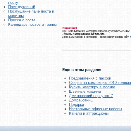
посту
Пост духовный
Послушание паче поста и
молитвы
Пресса о посте
Календарь постов и трапез
Внимание!
При использовании материалов просьба указывать ссылку:
«Пасха. Информационный проект»
,
а при размещении в интернете – гиперссылку на наш сайт:
Еще в этом разделе:
Поздравления с пасхой
Скидки на коллекцию 2010 колясок
Купить квартиру в москве
Швейные машины
Дмитровский переулок 7
Домработниц
Подарки
Настольные офисные наборы
Качели и аттракционы