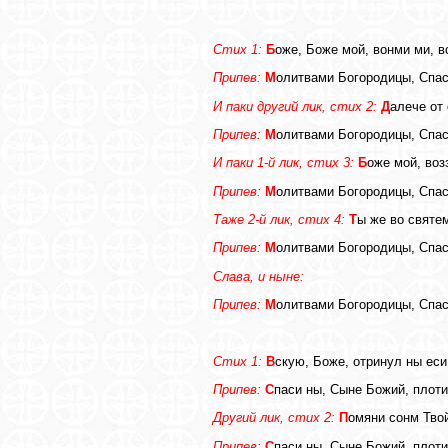
Стих 1:
Б
оже, Боже мой, вонми ми, в
Припев:
М
олитвами Богородицы, Спас
И паки другий лик, стих 2:
Д
алече от
Припев:
М
олитвами Богородицы, Спас
И паки 1-й лик, стих 3:
Б
оже мой, воз
Припев:
М
олитвами Богородицы, Спас
Таже 2-й лик, стих 4:
Т
ы же во святе
Припев:
М
олитвами Богородицы, Спас
Слава, и ныне:
Припев:
М
олитвами Богородицы, Спас
Стих 1:
В
скую, Боже, отринул ны еси
Припев:
С
паси ны, Сыне Божий, плот
Другий лик, стих 2:
П
омяни сонм Твой
Припев:
С
паси ны, Сыне Божий, плот