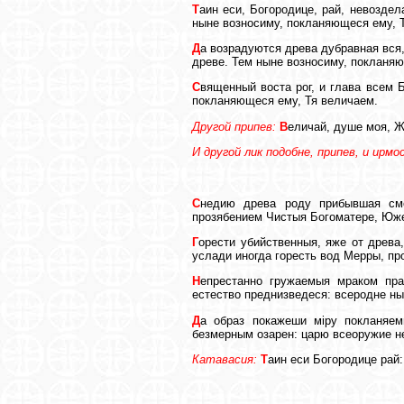
Т
аин еси, Богородице, рай, невозде
ныне возносиму, покланяющеся ему, 
Д
а возрадуются древа дубравная вся
древе. Тем ныне возносиму, покланя
С
вященный воста рог, и глава всем 
покланяющеся ему, Тя величаем.
Другой припев:
В
еличай, душе моя, 
И другой лик подобне, припев, и ирмо
С
недию древа роду прибывшая сме
прозябением Чистыя Богоматере, Юже
Г
орести убийственныя, яже от древа
услади иногда горесть вод Мерры, п
Н
епрестанно гружаемыя мраком пра
естество преднизведеся: всеродне ны
Д
а образ покажеши мiру покланяем
безмерным озарен: царю всеоружие н
Катавасия:
Т
аин еси Богородице рай