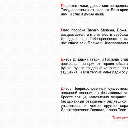
П
ророков гласи, древо святое предв
Тому, совозвышает глас, от Бога пр
нам, и спаси душы наша.
Г
лас пророка Твоего Моисеа, Боже
воздвизается, и мiр от лести свобож
Давидски песнь Тебе приносяще и гл
нас спасл еси, Блаже и Человеколюбч
Д
несь Владыка твари, и Господь сла
церковная: венцем от терния облаг
рукою, рукою создавый человека, по 
заушения, и вся терпит мене ради осу
Д
несь Неприкосновенный существом,
подаваяй слепым, от беззаконных у
Кресте зрящи, болезненно вещаше: 
бездыханный беззрачный являешися, 
уязвляюся, и лютое оружие серд
Долготерпеливе Господи, слава Тебе.
Таже ек