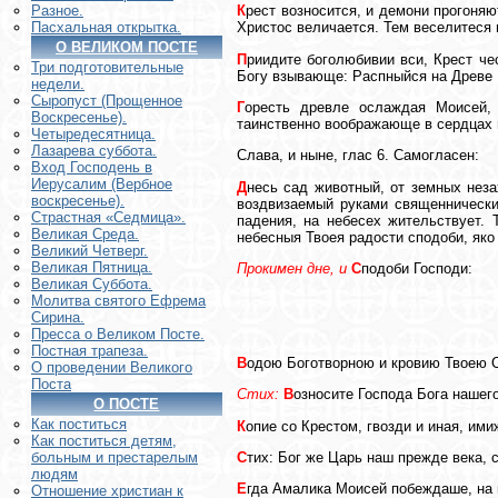
К
рест возносится, и демони прогоняю
Разное.
Христос величается. Тем веселитеся 
Пасхальная открытка.
О ВЕЛИКОМ ПОСТЕ
П
риидите боголюбивии вси, Крест ч
Три подготовительные
Богу взывающе: Распныйся на Древе 
недели.
Сыропуст (Прощенное
Г
оресть древле ослаждая Моисей, 
Воскресенье).
таинственно воображающе в сердцах 
Четыредесятница.
Лазарева суббота.
Слава, и ныне, глас 6. Самогласен:
Вход Господень в
Иерусалим (Вербное
Д
несь сад животный, от земных неза
воскресенье).
воздвизаемый руками священнически
Страстная «Седмица».
падения, на небесех жительствует. 
Великая Среда.
небесныя Твоея радости сподоби, як
Великий Четверг.
Великая Пятница.
Прокимен дне, и
С
подоби Господи:
Великая Суббота.
Молитва святого Ефрема
Сирина.
Пресса о Великом Посте.
Постная трапеза.
В
одою Боготворною и кровию Твоею С
О проведении Великого
Поста
Стих:
В
озносите Господа Бога нашего
О ПОСТЕ
Как поститься
К
опие со Крестом, гвозди и иная, им
Как поститься детям,
С
тих: Бог же Царь наш прежде века, 
больным и престарелым
людям
Е
гда Амалика Моисей побеждаше, на 
Отношение христиан к