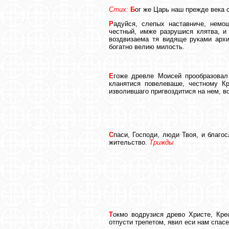
Стих:
Б
ог же Царь наш прежде века 
Р
адуйся, слепых наставниче, немо
честный, имже разрушися клятва, и
воздвизаема тя видяще руками архи
богатно велию милость.
Е
гоже древле Моисей прообразовал
кланятися повелеваше, честному К
изволившаго пригвоздитися на нем, в
С
паси, Господи, люди Твоя, и благо
жительство.
Трижды
Т
окмо водрузися древо Христе, Кре
отпусти трепетом, явил еси нам спас