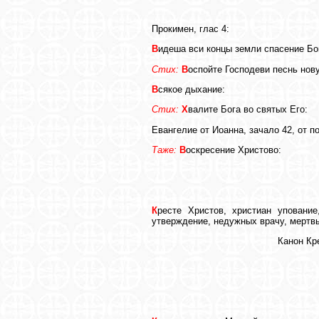
Прокимен, глас 4:
В
идеша вси концы земли спасение Бо
Стих:
В
оспойте Господеви песнь нову
В
сякое дыхание:
Стих:
Х
валите Бога во святых Его:
Евангелие от Иоанна, зачало 42, от по
Таже:
В
оскресение Христово:
К
ресте Христов, христиан уповани
утверждение, недужных врачу, мертвы
Канон Кр