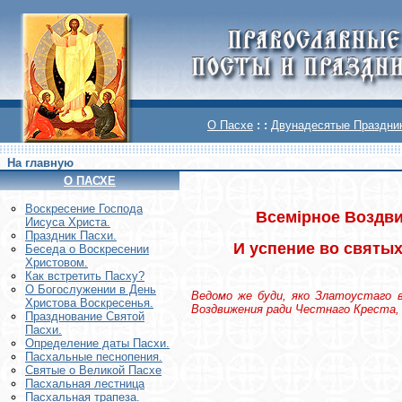
О Пасхе
: :
Двунадесятые Праздни
На главную
О ПАСХЕ
Воскреcение Господа
Всемiрное Воздви
Иисуса Христа.
Праздник Пасхи.
И успение во святых
Беседа о Воскресении
Христовом.
Как встретить Пасху?
О Богослужении в День
Ведомо же буди, яко Златоустаго в
Христова Воскресенья.
Воздвижения ради Честнаго Креста, Г
Празднование Святой
Пасхи.
Определение даты Пасхи.
Пасхальные песнопения.
Святые о Великой Пасхе
Пасхальная лестница
Пасхальная трапеза.