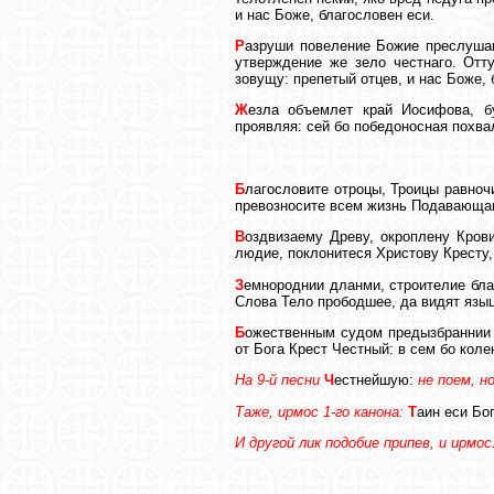
и нас Боже, благословен еси.
Р
азруши повеление Божие преслушан
утверждение же зело честнаго. Отт
зовущу: препетый отцев, и нас Боже, 
Ж
езла объемлет край Иосифова, б
проявляя: сей бо победоносная похва
Б
лагословите отроцы, Троицы равноч
превозносите всем жизнь Подавающаго
В
оздвизаему Древу, окроплену Кров
людие, поклонитеся Христову Кресту,
З
емнороднии дланми, строителие бла
Слова Тело прободшее, да видят языц
Б
ожественным судом предызбраннии 
от Бога Крест Честный: в сем бо кол
На 9-й песни
Ч
естнейшую:
не поем, н
Таже, ирмос 1-го канона:
Т
аин еси Бо
И другой лик подобие припев, и ирмо