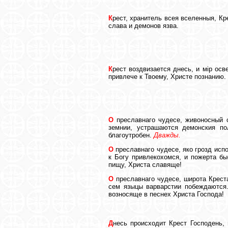
К
рест, хранитель всея вселенныя, Кр
слава и демонов язва.
К
рест воздвизается днесь, и мiр ос
привлече к Твоему, Христе познанию
О
преславнаго чудесе, живоносный с
земнии, устрашаются демонския п
благоутробен.
Дважды.
О
преславнаго чудесе, яко грозд исп
к Богу привлекохомся, и пожерта б
пищу, Христа славяще!
О
преславнаго чудесе, широта Крест
сем языцы варварстии побеждаются
возносяще в песнех Христа Господа!
Д
несь происходит Крест Господень,