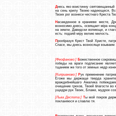
Д
несь яко воистинну святовещанный 
на сень крилу Твоeю надеющеся, Вс
Твоих рог вознеси честнаго Креста Т
Н
асажденное в краниеве месте, Д
возносимо днесь, освящает м
i
ра конц
на земли, Давидски вопиюще, и глаг
eсть: подаяй м
i
ру велию милость.
П
рообразуя Крест Твой Христе, патр
Спасе, мы днесь возносяще взываем:
[Феофаново:]
Б
ожественное сокровищ
победы на враги подписание являет
тщанием же того от земных недр изне
[Киприаново:]
Р
ук пременение патри
Егоже мы держаще тверда храните
враждебнейшаго Амалика побеждаем
очищение грехов, Твоей благости во
ущедри рук Твоих, Блаже, мудрое соз
[Льва Деспота:]
Т
ы мой покров держ
покланяюся и славлю тя.
В
осплещем днесь песненное торжест