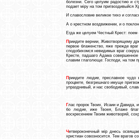
болезни. Сего целуим радостию и ст
подает мiру на том пригвоздивыйся Х
И славословие великое тихо и соглас
А о крестном воздвижении, и о поклон
Егда же целуем Честный Крест: поем 
П
риидите вернии, Животворящему дре
первое блаженство, яже прежде враг
сподобихомся невидимых враг сокруш
Кресте, падшаго Адама совершенное 
славим глаголюще: Господи, на том п
П
риидите людие, преславное чудо 
процвете, безгрешнаго имуще пригво
упразднивый, и нас свободивый, слав
Г
лас пророк Твоих, Исаии и Давида, 
бо людие, иже Твоея, Блаже благ
воскресением Твоим животворяй, сохр
Ч
етвероконечный мiр днесь освящае
христиан совозносится. Тем врагов со