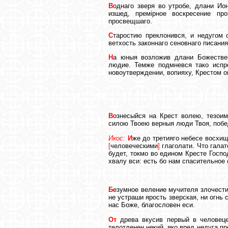
В
однаго зверя во утробе, длани Ио
изшед, премiрное воскресение пр
просвещшаго.
С
таростию преклонився, и недугом 
ветхость законнаго сеновнаго писания
Н
а юныя возложив длани Божествен
людие. Темже подмневся тако испр
новоутверждении, вопияху, Крестом о
В
ознесыйся на Крест волею, тезои
силою Твоею верныя люди Твоя, побе
Икос:
И
же до третияго небесе восхи
[
человеческими
]
глаголати. Что галат
будет, токмо во едином Кресте Госпо
хвалу вси: есть бо нам спасительное
Б
езумное веление мучителя злочести
не устраши ярость зверская, ни огнь
нас Боже, благословен еси.
От
древа вкусив первый в человеце
телотленен некий, яко вред недуга п