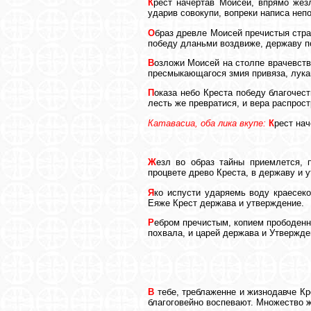
К
рест начертав Моисей, впрямо же
ударив совокупи, вопреки написа неп
О
браз древле Моисей пречистыя стра
победу дланьми воздвиже, державу по
В
озложи Моисей на столпе врачевство
пресмыкающагося змия привяза, лукав
П
оказа небо Креста победу благочес
лесть же превратися, и вера распрос
Катавасиа, оба лика вкупе:
К
рест на
Ж
езл во образ тайны приемлется, 
процвете древо Креста, в державу и 
Я
ко испусти ударяемь воду краесек
Еяже Крест держава и утверждение.
Р
ебром пречистым, копием прободенн
похвала, и царей держава и Утвержде
В
тебе, треблаженне и жизнодавче К
благоговейно воспевают. Множество 