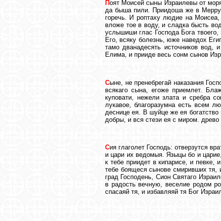
П
оят Моисей сыны Израилевы от моря 
да быша пили. Приидоша же в Мерру,
горечь. И роптаху людие на Моисеа,
вложе тое в воду, и сладка бысть во
услышиши глас Господа Бога твоего,
Его, всяку болезнь, юже наведох Еги
тамо дванадесять источников вод, 
Елима, и прииде весь сонм сынов Из
С
ыне, не пренебрегай наказания Госп
всякаго сына, егоже приемлет. Бла
куповати, нежели злата и сребра с
лукавое, благоразумна есть всем лю
деснице ея. В шуйце же ея богатство 
добры, и вся стези ея с миром. древ
С
ия глаголет Господь: отверзутся вра
и цари их ведомыя. Языцы бо и царие
к тебе приидет в кипарисе, и певке,
тебе боящеся сынове смиривших тя, и
град Господень, Сион Святаго Израиле
в радость вечную, веселие родом ро
спасаяй тя, и избавляяй тя Бог Израи