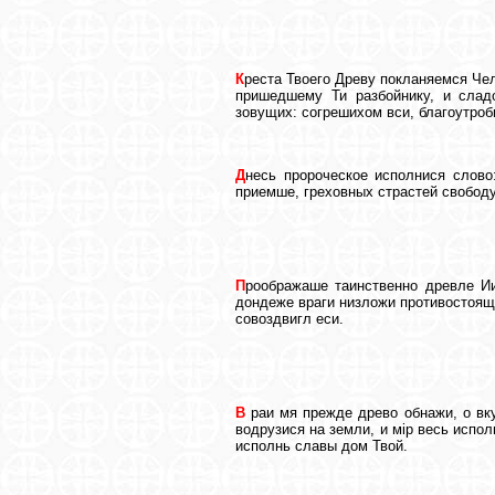
К
реста Твоего Древу покланяемся Чел
пришедшему Ти разбойнику, и слад
зовущих: согрешихом вси, благоутроб
Д
несь пророческое исполнися слово
приемше, греховных страстей свобод
П
роображаше таинственно древле Ии
дондеже враги низложи противостоящы
совоздвигл еси.
В
раи мя прежде древо обнажи, о вк
водрузися на земли, и мiр весь испо
исполнь славы дом Твой.