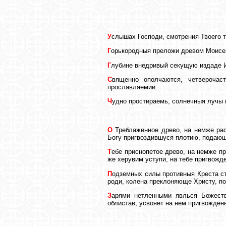
У
слышах Господи, смотрения Твоего т
Г
орькородныя преложи древом Моисей
Г
лубине внедривый секущую издаде И
С
вященно ополчаются, четверочас
прославляемии.
Ч
удно простираемь, солнечныя лучы 
О
Треблаженное древо, на немже рас
Богу пригвоздившуся плотию, подаю
Т
ебе приснопетое древо, на немже 
же херувим уступи, на тебе пригвож
П
одземных силы противныя Креста ст
роди, колена преклоняюще Христу, 
З
арями нетленными явлься Божеств
облистав, усвояет на нем пригвожде