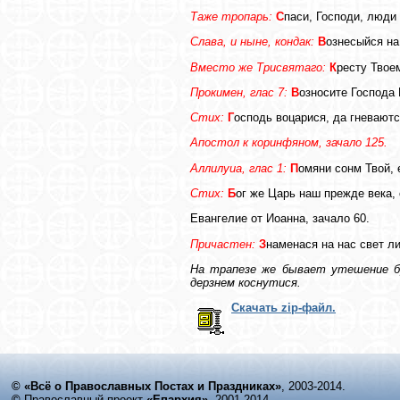
Таже тропарь:
С
паси, Господи, люди 
Слава, и ныне, кондак:
В
ознесыйся на
Вместо же Трисвятаго:
К
ресту Твое
Прокимен, глас 7:
В
озносите Господа 
Стих:
Г
осподь воцарися, да гневают
Апостол к коринфяном, зачало 125.
Аллилуиа, глас 1:
П
омяни сонм Твой, 
Стих:
Б
ог же Царь наш прежде века,
Евангелие от Иоанна, зачало 60.
Причастен:
З
наменася на нас свет ли
На трапезе же бывает утешение бр
дерзнем коснутися.
Скачать zip-файл.
© «Всё о Православных Постах и Праздниках»
, 2003-2014.
©
Православный проект
«Епархия»
, 2001-2014