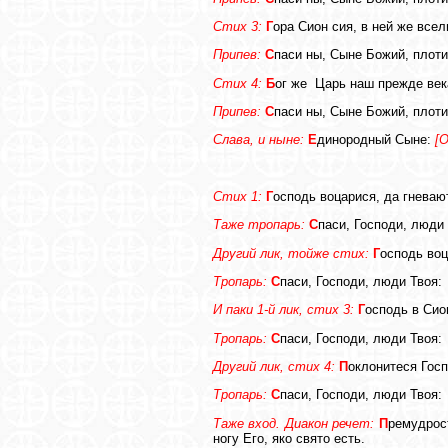
Стих 3:
Г
ора Сион сия, в ней же всел
Припев:
С
паси ны, Сыне Божий, плот
Стих 4:
Б
ог же
Царь наш прежде век
Припев:
С
паси ны, Сыне Божий, плот
Слава, и ныне:
Е
динородный Сыне:
[О
Стих 1:
Г
осподь воцарися, да гневаю
Таже тропарь:
С
паси, Господи, люди
Другий лик, тойже стих:
Г
осподь воц
Тропарь:
С
паси, Господи, люди Твоя:
И паки 1-й лик, стих 3:
Г
осподь в Сио
Тропарь:
С
паси, Господи, люди Твоя:
Другий лик, стих 4:
П
оклонитеся Госп
Тропарь:
С
паси, Господи, люди Твоя:
Таже вход.
Диакон речет:
П
ремудрос
ногу Его, яко свято есть.