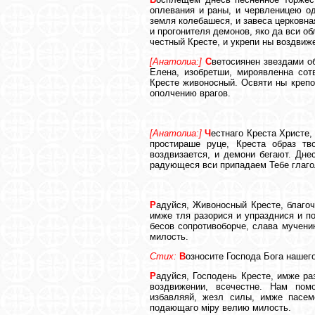
оплевания и раны, и червленицею од
земля колебашеся, и завеса церковна
и прогонителя демонов, яко да вси о
честный Кресте, и укрепи ны воздвиж
[Анатолиа:]
С
ветосиянен звездами о
Елена, изобретши, мироявленна сот
Кресте живоносный. Освяти ны крепо
ополчению врагов.
[Анатолиа:]
Ч
естнаго Креста Христе,
простираше руце, Креста образ т
воздвизается, и демони бегают. Дне
радующеся вси припадаем Тебе глаго
Р
адуйся, Живоносный Кресте, благоч
имже тля разорися и упразднися и п
бесов сопротивоборче, слава мучени
милость.
Стих:
В
озносите Господа Бога нашего
Р
адуйся, Господень Кресте, имже ра
воздвижении, всечестне. Нам пом
избавляяй, жезл силы, имже пасем
подающаго мiру велию милость.