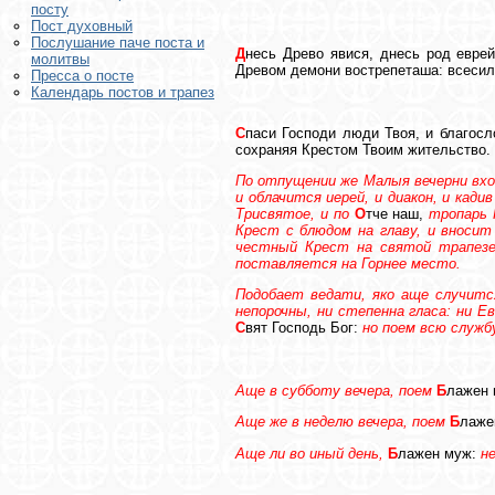
посту
Пост духовный
Послушание паче поста и
Д
несь Древо явися, днесь род еврей
молитвы
Древом демони вострепеташа: всесиль
Пресса о посте
Календарь постов и трапез
С
паси Господи люди Твоя, и благосл
сохраняя Крестом Твоим жительство.
По отпущении же Малыя вечерни вход
и облачится иерей, и диакон, и кади
Трисвятое, и по
О
тче наш,
тропарь 
Крест с блюдом на главу, и вносит
честный Крест на святой трапезе
поставляется на Горнее место.
Подобает ведати, яко аще случится
непорочны, ни степенна гласа: ни Е
С
вят Господь Бог:
но поем всю службу
Аще в субботу вечера, поем
Б
лажен
Аще же в неделю вечера, поем
Б
лаже
Аще ли во иный день,
Б
лажен муж:
н