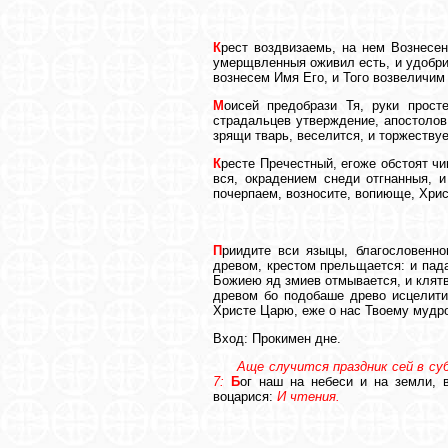
К
рест воздвизаемь, на нем Вознесен
умерщвленныя оживил есть, и удобри
вознесем Имя Его, и Того возвеличим
М
оисей предобрази Тя, руки прост
страдальцев утверждение, апостолов
зрящи тварь, веселится, и торжеству
К
ресте Пречестный, егоже обстоят ч
вся, окрадением снеди отгнанныя, 
почерпаем, возносите, вопиюще, Хри
П
риидите вси языцы, благословенн
древом, крестом прельщается: и пад
Божиею яд змиев отмывается, и клят
древом бо подобаше древо исцелити,
Христе Царю, еже о нас Твоему мудр
Вход: Прокимен дне.
Аще случится праздник сей в суб
7:
Б
ог наш на небеси и на земли, 
воцарися:
И чтения.