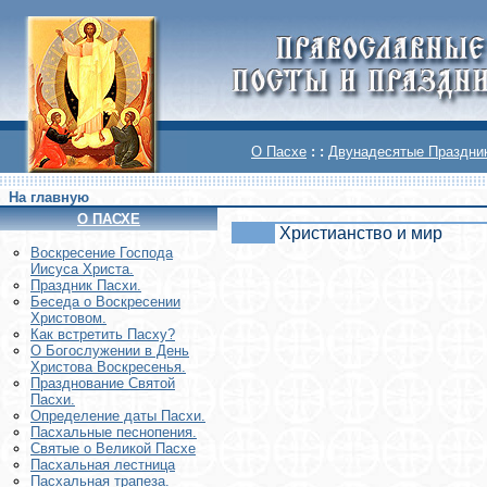
О Пасхе
: :
Двунадесятые Праздни
На главную
О ПАСХЕ
Христианство и мир
Воскреcение Господа
Иисуса Христа.
Праздник Пасхи.
Беседа о Воскресении
Христовом.
Как встретить Пасху?
О Богослужении в День
Христова Воскресенья.
Празднование Святой
Пасхи.
Определение даты Пасхи.
Пасхальные песнопения.
Святые о Великой Пасхе
Пасхальная лестница
Пасхальная трапеза.