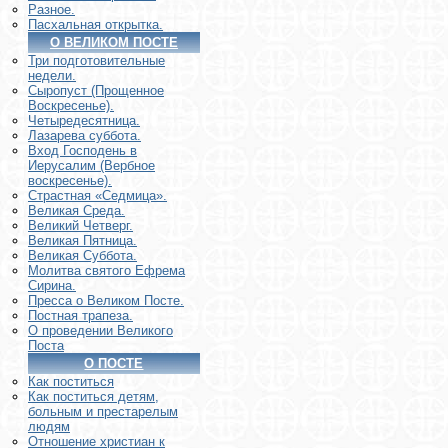
Разное.
Пасхальная открытка.
О ВЕЛИКОМ ПОСТЕ
Три подготовительные
недели.
Сыропуст (Прощенное
Воскресенье).
Четыредесятница.
Лазарева суббота.
Вход Господень в
Иерусалим (Вербное
воскресенье).
Страстная «Седмица».
Великая Среда.
Великий Четверг.
Великая Пятница.
Великая Суббота.
Молитва святого Ефрема
Сирина.
Пресса о Великом Посте.
Постная трапеза.
О проведении Великого
Поста
О ПОСТЕ
Как поститься
Как поститься детям,
больным и престарелым
людям
Отношение христиан к