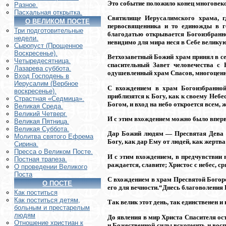
Это событие положило конец многовеко
Разное.
Пасхальная открытка.
Святилище Иерусалимского храма, гд
О ВЕЛИКОМ ПОСТЕ
первосвященника и то единожды в го
Три подготовительные
благодатью открывается Богоизбранн
недели.
невидимо для мира неся в Себе велику
Сыропуст (Прощенное
Воскресенье).
Ветхозаветный Божий храм принял в се
Четыредесятница.
спасительный Завет человечества с
Лазарева суббота.
одушевленный храм Спасов, многоценн
Вход Господень в
Иерусалим (Вербное
С вхождением в храм Богоизбранной
воскресенье).
приблизятся к Богу, как к своему Неб
Страстная «Седмица».
Богом, и вход на небо откроется всем,
Великая Среда.
Великий Четверг.
И с этим вхождением можно было впервы
Великая Пятница.
Великая Суббота.
Дар Божий людям — Пресвятая Дева —
Молитва святого Ефрема
Богу, как дар Ему от людей, как жертв
Сирина.
Пресса о Великом Посте.
И с этим вхождением, в предчувствии 
Постная трапеза.
раждается, славите; Христос с небес, с
О проведении Великого
Поста
С вхождением в храм Пресвятой Богоро
О ПОСТЕ
его для вечности.“Днесь благоволения 
Как поститься
Как поститься детям,
Так велик этот день, так единственен и
больным и престарелым
людям
До явления в мир Христа Спасителя ос
Отношение христиан к
и Божественной силы вскормить и восп