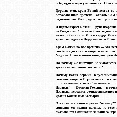
небе, куда теперь уже вошел со Своею
Дорогие мои, храм Божий всегда во 
ветхозаветные времена Господь Сам 
подножие ног Моих; где же построите вы
И первый храм Божий — рукотворенное
до Рождества Христова, был создан не
вовек; и будут очи Мои и сердце Мое т
храм Господень в Иерусалиме, и Ковчег
Храм Божий во все времена — это всегд
еще будет до самого второго и славног
будущее. И нет в жизни таин, которых
Но почему же живущие не знают этих т
зрячих и слышащих так мало?
Почему погиб первый Иерусалимский 
святыня второго Иерусалимского хра
— и явлением в нем Спасителя и Бог
Израиль” — Великая Россия,— в течен
Израилю, пережить семидесятилетнее п
храмы Божии и монастыри?
Ответ на все наши горькие “почему?” 
святыни, он хранит истины, но горе
оказываются для нас из-за нашего нера