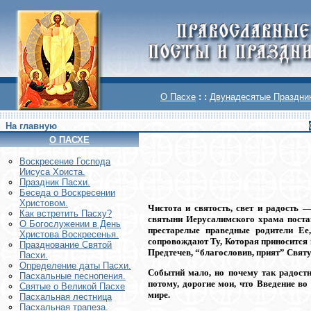
О Пасхе
: :
Двунадесятые Праздни
На главную
О ПАСХЕ
Воскреcение Господа
Иисуса Христа.
Праздник Пасхи.
Беседа о Воскресении
Христовом.
Чистота и святость, свет и радость 
Как встретить Пасху?
святыни Иерусалимского храма поста
О Богослужении в День
престарелые праведные родители Ее
Христова Воскресенья.
сопровождают Ту, Которая приносится
Празднование Святой
Предтечев, “благословив, прият” Свят
Пасхи.
Определение даты Пасхи.
Событий мало, но почему так радостн
Пасхальные песнопения.
потому, дорогие мои, что Введение 
Святые о Великой Пасхе
мире.
Пасхальная лестница
Пасхальная трапеза.