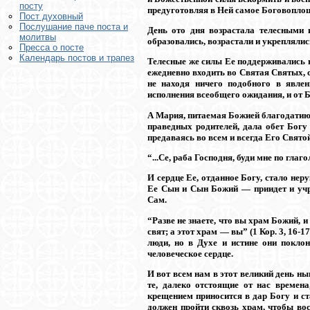
посту
предуготовляя в Ней самое Боговопло
Пост духовный
Послушание паче поста и
День ото дня возрастала телесными
молитвы
образовались, возрастали и укреплялис
Пресса о посте
Календарь постов и трапез
Телесные же силы Ее поддерживались 
ежедневно входить во Святая Святых, 
не находя ничего подобного в явле
исполнения всеобщего ожидания, и от 
А Мария, питаемая Божией благодатию,
праведных родителей, дала обет Богу
предаваясь во всем и всегда Его Святой
“...Се, раба Господня, буди мне по глаго
И сердце Ее, отданное Богу, стало не
Ее Сын и Сын Божий — приидет и учре
Сам.
“Разве не знаете, что вы храм Божий, 
свят; а этот храм — вы” (1 Кор. 3, 16
люди, но в Духе и истине они покло
человеческое сердце.
И вот всем нам в этот великий день ны
те, далеко отстоящие от нас времена
крещением приносится в дар Богу и с
должен пройти сквозь храм, чтобы вос