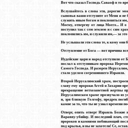
Вот что сказал Господь Саваоф в то вр
Вслушайтесь в слова эти, дорогие мо
сыновья ваши отступите от Меня и не б
служить иным богам и поклоняться им, 
Моему, отвергну от лица Моего... И о
поступил так с сею землею и с сим храм
поклонились им, и служили им,— за это н
Не услышали эти слова те, к кому они
Отступление от Бога — вот причина всех
Иудейские цари и народ отступили от 
послал к отступникам пророка Иереми
Самого Господа. И разорен Иерусалим,
стало уделом согрешившего Израиля.
Второй Иерусалимский храм, построен
славу ему пророки Аггей и Захария пре
прекращение ветхозаветной жертвы пр
Иерусалимском храме прозвучало из ус
и, зря близкую Голгофу, предрек погиб
камне за то, что ты не узнал времени по
Отверг, опять отверг Израиль Божие и
Варавву-убийцу. И последний плач, с
пророков и камнями побивающий послан
под крылья, и вы не захотели! Се, остав