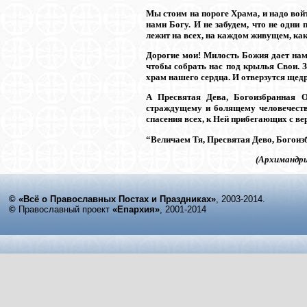
Мы стоим на пороге Храма, и надо войт
нами Богу. И не забудем, что не одни
лежит на всех, на каждом живущем, как
Дорогие мои! Милость Божия дает нам
чтобы собрать нас под крылья Свои. 
храм нашего сердца. И отверзутся щед
А Пресвятая Дева, Богоизбранная 
страждущему и болящему человечеству
спасения всех, к Ней прибегающих с в
“Величаем Тя, Пресвятая Дево, Богоиз
(Архимандри
© «Всё о Православных Постах и Праздниках»
, 2003-2014.
©
Православный проект
«Епархия»
, 2001-2014