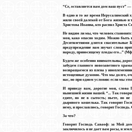
“Се, оставляется вам дом ваш пуст” —
В одно и то же время Иерусалимский х
жили своей далекой от Бога жизнью и 
Христова Иоанна, кто распял Христа С
Не видим ли мы, что человек становитс
мои, како опасно ходим. Можно быть в
Десятилетиями длятся спасительные Б
предупреждение нам звучат слова прит
народу, приносящему плоды его...” (Мф. 
Будем же особенно внимательны, дорог
забудем главного новозаветного храма
возвращаемся из плена у иноплеменни
истощенные духовно. Что мы долго, оче
нас, но при одном условии: если мы это
И приведу вам, дорогие мои, слова 
нынешней жизни нашей. “... Так говори
едите, но не в сытость; пьете, но н
дырявого кошелька. Так говорит Госпо
нему, и прославлюсь, говорит Господь. 
За что?
Говорит Господь Саваоф: за Мой дом
заключилось и не дает вам росы, и земля