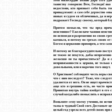
тебя милосердие Божие дара сего удо
таинству говорили: Вем, Господи! яко
недостоин, кто признает себя быть то
принадлежит: а сам себе дерзостно он
явных и судом ея обличенных, да и не
подражает Господу своему, который бл
Притом помысли, что ты пред прича
неистинное? Ежели паче чаяния неистин
по исповеди и разрешения во своих гре
каешься, и потому во грехах своих от
Богом и церковию примирен, а тем сам
И потому не благоразсудительно поступ
не токмо не пекутся, дабы непременн
желаеши ли ты причаститься? Да и с
непривязанности к церкви, не только
довольными, или и нарочно того ищут.
О Христиане! соблюдите честь веры сво
что с ним последует? Тоже, что следуе
удаляется от него. Он не ищет врачевс
аще кто и грешник есть, но часто при
Принятая внутрь тайна взойдет в его с
случай когдалибо помыслить о исправл
Воньмите сему моему учению, по истин
тьмы в чудный Свой свет. Доставьте це
целый год узрела всех детей своих при