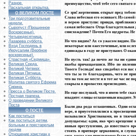
Разное.
преимущество, чтоб тебе сего святаго об
Пасхальная открытка.
Се зри! жертвенник открыт пред тобою
О ВЕЛИКОМ ПОСТЕ
Слава небесная его осиявает. Из самой
Три подготовительные
и верою приступи: прииди, приближис
недели.
самая небеснаго Отца благодетельная
Сыропуст (Прощенное
снисхождение? Почти Его щедроты. Не 
Воскресенье).
Четыредесятница.
Но что видим? Ах со ужасом видим. По
Лазарева суббота.
некоторые или ожесточенные, или ослепл
Вход Господень в
Иерусалим (Вербное
единожды в году не приступают. О ока
воскресенье).
Но пусть так! да почто же ты ни един
Страстная «Седмица».
Великая Среда.
якобы причащаешися. Ибо по явлении
Великий Четверг.
Твоего Господи! яко сподобил еси нас
Великая Пятница.
что ты за то благодаришь, чего не при
Великая Суббота.
что на том же месте и в тот же час не 
Молитва святого Ефрема
сокрыла в пропастях преисподних.
Сирина.
Пресса о Великом Посте.
Но еще послушай, что я имею тебе ска
Постная трапеза.
изыдите: елицы оглашенныи изыдите. М
О проведении Великого
Поста
Были два рода оглашенных. Одни огл
О ПОСТЕ
вере, и приуготовлялися к просвещени
Как поститься
называлися Христианами, но в тяжчай
Как поститься детям,
допущаемы: одни, яко чрез крещение в
больным и престарелым
явныя преступления, до известнаго в
людям
стоять в притворе церковном, и слуш
Отношение христиан к
сего, когда уже приступаемо было к с