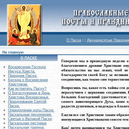
О Пасхе
: :
Двунадесятые Праздни
На главную
О ПАСХЕ
Говорили мы в прошедшую неделю о т
благоговением древние Христиане он
Воскреcение Господа
обязательство на нас лежит, чтоб н
Иисуса Христа.
благодарности своей Богу за великия
Праздник Пасхи.
соединения, как токмо сим торжестве
Беседа о Воскресении
Христовом.
Вопросишь ты, какое есть тайны сея 
Как встретить Пасху?
неразлучном с церковию соединении. 
О Богослужении в День
больших благодеяний удостоивается: 
Христова Воскресенья.
Празднование Святой
самого животворящаго Духа, коим од
Пасхи.
радости душевныя, и надежды к блаже
Определение даты Пасхи.
Пасхальные песнопения.
Ежели все сие Христиане таким образо
Святые о Великой Пасхе
именующиеся Христианами совсем тем о
Пасхальная лестница
Пасхальная трапеза.
Как! почто нарицаешися ты Христиан