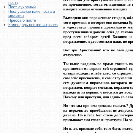
посту
ко причащению, тогда оглашенные те 
Пост духовный
изыдите, елицы оглашеннии изыдите.
Послушание паче поста и
молитвы
Выходили они пораженные стыдом, обли
Пресса о посте
того времени, в которое они введены б
Календарь постов и трапез
и удостоятся принять дражайшую мар
преступлениями довели себя до таков
пред всем собором детей Божиих: и 
посрамление, и удостоиться паки, по п
Вот зри Христианин! кто не был доп
отлучение.
Ты ныне входишь во храм: стоишь вку
произнесен от церкве сей страшной с
олтаря исходит к тебе глас: со страхо
сам себе присвояешь, и сам отлучаеши 
сем духовном пировании, котораго н
посрамлен, покрыт слезами, поражен 
выходить из церкви, относится до всех
Почему или приступи, или едино со ог
Но что мы при сем должны сказать? Др
их церковь до приобщения не допускал
давано. Но к тебе Бог столь долготерп
призывают сим гласом: приступи. Но за
Но я, де, признаю себя того быть недо