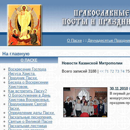
О Пасхе
: :
Двунадесятые Праздни
На главную
О ПАСХЕ
Новости Казанской Митрополии
Воскреcение Господа
Всего записей 3188 |
<<
71
72
73
74
75
Иисуса Христа.
Праздник Пасхи.
Беседа о Воскресении
Христовом.
30.11.2010
Как встретить Пасху?
В первый де
О Богослужении в День
концерт,пос
Христова Воскресенья.
праздник пр
Празднование Святой
Пасхи.
Определение даты Пасхи.
Пасхальные песнопения.
Святые о Великой Пасхе
Пасхальная лестница