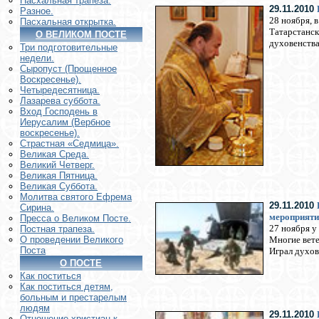
Пасхальная трапеза.
29.11.2010
Разное.
28 ноября, 
Пасхальная открытка.
Татарстанск
О ВЕЛИКОМ ПОСТЕ
духовенства
Три подготовительные
недели.
Сыропуст (Прощенное
Воскресенье).
Четыредесятница.
Лазарева суббота.
Вход Господень в
Иерусалим (Вербное
воскресенье).
Страстная «Седмица».
Великая Среда.
Великий Четверг.
Великая Пятница.
Великая Суббота.
Молитва святого Ефрема
29.11.2010
Сирина.
мероприяти
Пресса о Великом Посте.
27 ноября у
Постная трапеза.
Многие вете
О проведении Великого
Поста
Играл духов
О ПОСТЕ
Как поститься
Как поститься детям,
больным и престарелым
людям
29.11.2010
Отношение христиан к