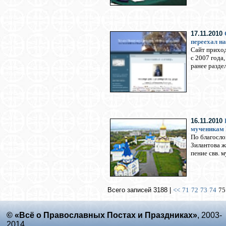
17.11.2010
переехал на
Cайт приход
с 2007 года
ранее разде
16.11.2010
мученикам
По благосло
Зилантова ж
пение свв. 
Всего записей 3188 |
<<
71
72
73
74
75
© «Всё о Православных Постах и Праздниках»
, 2003-
2014.