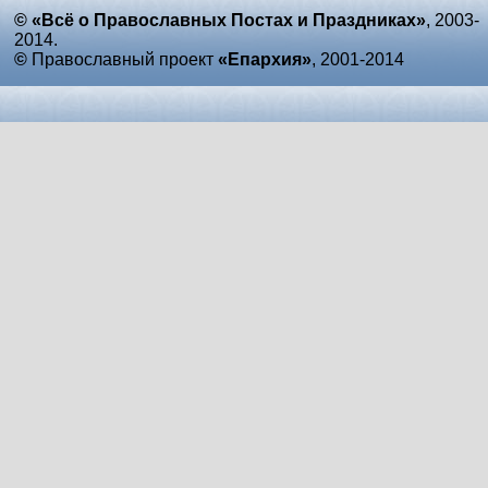
© «Всё о Православных Постах и Праздниках»
, 2003-
2014.
©
Православный проект
«Епархия»
, 2001-2014