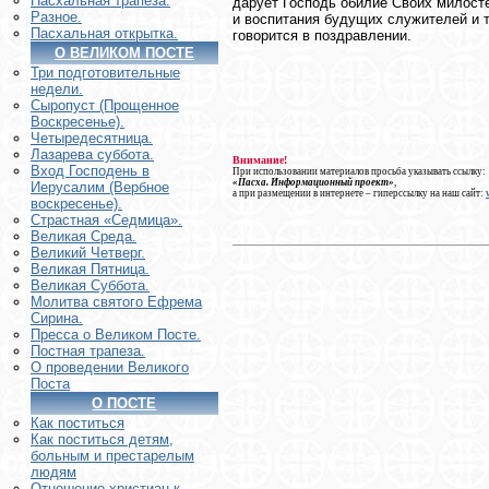
Пасхальная трапеза.
дарует Господь обилие Своих милост
Разное.
и воспитания будущих служителей и т
Пасхальная открытка.
говорится в поздравлении.
О ВЕЛИКОМ ПОСТЕ
Три подготовительные
недели.
Сыропуст (Прощенное
Воскресенье).
Четыредесятница.
Лазарева суббота.
Внимание!
Вход Господень в
При использовании материалов просьба указывать ссылку:
«Пасха. Информационный проект»
,
Иерусалим (Вербное
а при размещении в интернете – гиперссылку на наш сайт:
воскресенье).
Страстная «Седмица».
Великая Среда.
Великий Четверг.
Великая Пятница.
Великая Суббота.
Молитва святого Ефрема
Сирина.
Пресса о Великом Посте.
Постная трапеза.
О проведении Великого
Поста
О ПОСТЕ
Как поститься
Как поститься детям,
больным и престарелым
людям
Отношение христиан к