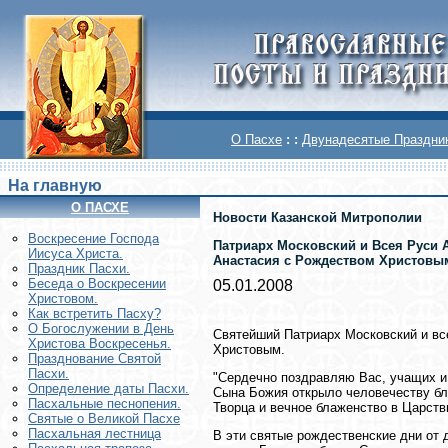
О Пасхе
: :
Двунадесятые Праздни
На главную
О ПАСХЕ
Новости Казанской Митрополии
Воскреcение Господа
Патриарх Московский и Всея Руси 
Иисуса Христа.
Анастасия с Рождеством Христовы
Праздник Пасхи.
Беседа о Воскресении
05.01.2008
Христовом.
Как встретить Пасху?
О Богослужении в День
Святейший Патриарх Московский и все
Христова Воскресенья.
Христовым.
Празднование Святой
Пасхи.
"Сердечно поздравляю Вас, учащих и
Определение даты Пасхи.
Сына Божия открыло человечеству бл
Пасхальные песнопения.
Творца и вечное блаженство в Царств
Святые о Великой Пасхе
Пасхальная лестница
В эти святые рождественские дни от