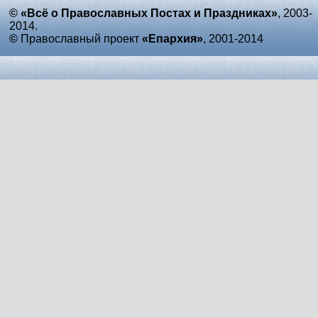
© «Всё о Православных Постах и Праздниках»
, 2003-
2014.
©
Православный проект
«Епархия»
, 2001-2014