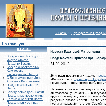
О Пасхе
: :
Двунадесятые Праздни
На главную
О ПАСХЕ
Новости Казанской Митрополии
Воскреcение Господа
Представители прихода прп. Сераф
Иисуса Христа.
Праздник Пасхи.
31.01.2012
Беседа о Воскресении
Христовом.
Как встретить Пасху?
28 января педагоги и учащиеся
церк
О Богослужении в День
«Воскресение»
храма прп. Серафим
Христова Воскресенья.
поздравить с днем рождения Сережу 
Празднование Святой
Пасхи.
Не имея возможности ходить и вид
Определение даты Пасхи.
синтезаторе, учит стихи и выступае
Пасхальные песнопения.
врученные ему подарки: плееру и бо
Святые о Великой Пасхе
радостью сказал Сергей. Так же мол
Пасхальная лестница
песни и «каравай», в ответ Сергей 