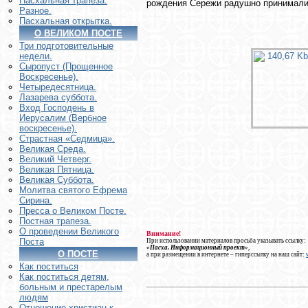
Пасхальная трапеза.
рождения Сережи радушно принимали 
Разное.
Пасхальная открытка.
О ВЕЛИКОМ ПОСТЕ
Три подготовительные
недели.
Сыропуст (Прощенное
Воскресенье).
Четыредесятница.
Лазарева суббота.
Вход Господень в
Иерусалим (Вербное
воскресенье).
Страстная «Седмица».
Великая Среда.
Великий Четверг.
Великая Пятница.
Великая Суббота.
Молитва святого Ефрема
Сирина.
Пресса о Великом Посте.
Постная трапеза.
О проведении Великого
Внимание!
Поста
При использовании материалов просьба указывать ссылку:
«Пасха. Информационный проект»
,
О ПОСТЕ
а при размещении в интернете – гиперссылку на наш сайт:
Как поститься
Как поститься детям,
больным и престарелым
людям
Отношение христиан к