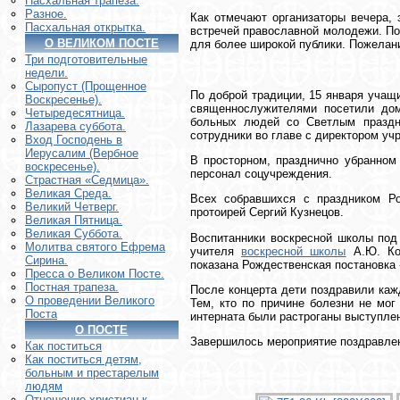
Пасхальная трапеза.
Разное.
Как отмечают организаторы вечера, 
Пасхальная открытка.
встречей православной молодежи. По 
О ВЕЛИКОМ ПОСТЕ
для более широкой публики. Пожелан
Три подготовительные
недели.
Сыропуст (Прощенное
По доброй традиции, 15 января учащ
Воскресенье).
священнослужителями посетили дом
Четыредесятница.
больных людей со Светлым праздн
Лазарева суббота.
сотрудники во главе с директором уч
Вход Господень в
Иерусалим (Вербное
В просторном, празднично убранном
воскресенье).
персонал соцучреждения.
Страстная «Седмица».
Великая Среда.
Всех собравшихся с праздником Р
Великий Четверг.
протоирей Сергий Кузнецов.
Великая Пятница.
Великая Суббота.
Воспитанники воскресной школы под 
Молитва святого Ефрема
учителя
воскресной школы
А.Ю. Кор
Сирина.
показана Рождественская постановка
Пресса о Великом Посте.
Постная трапеза.
После концерта дети поздравили каж
О проведении Великого
Тем, кто по причине болезни не мог
Поста
интерната были растроганы выступлен
О ПОСТЕ
Завершилось мероприятие поздравлен
Как поститься
Как поститься детям,
больным и престарелым
людям
Отношение христиан к