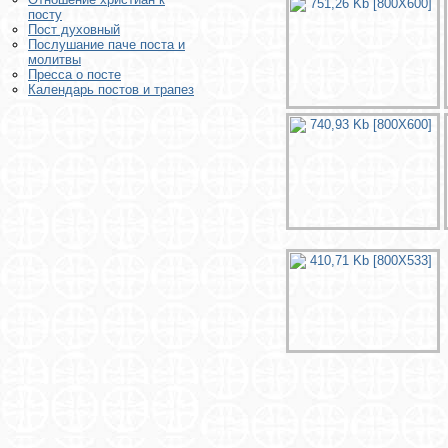
посту
Пост духовный
Послушание паче поста и
молитвы
Пресса о посте
Календарь постов и трапез