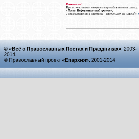
Внимание!
При использовании материалов просьба указывать ссылку:
«Пасха. Информационный проект»
,
а при размещении в интернете – гиперссылку на наш сайт:
© «Всё о Православных Постах и Праздниках»
, 2003-
2014.
©
Православный проект
«Епархия»
, 2001-2014