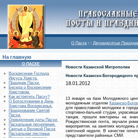
О Пасхе
: :
Двунадесятые Праздни
На главную
О ПАСХЕ
Новости Казанской Митрополии
Воскреcение Господа
Новости Казанско-Богородицкого пр
Иисуса Христа.
Праздник Пасхи.
18.01.2012
Беседа о Воскресении
Христовом.
Как встретить Пасху?
13 января на базе Молодежного цен
О Богослужении в День
молодежным отделом
Казанско-Бого
Христова Воскресенья.
для православной молодежи в городе
Празднование Святой
спортивно-бальной студии, украсивш
Пасхи.
танцев, прошли викторины на знан
Определение даты Пасхи.
Рождественская почта, звучали рома
Пасхальные песнопения.
мероприятия, на занятиях молодежь о
Святые о Великой Пасхе
святочной неделе. В качестве почет
Пасхальная лестница
представители районных СМИ.