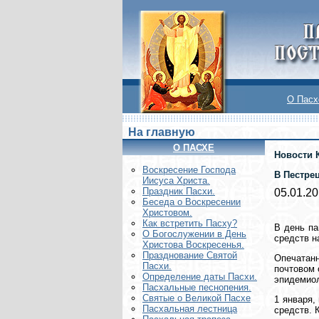
О Пасх
На главную
О ПАСХЕ
Новости 
Воскреcение Господа
В Пестре
Иисуса Христа.
Праздник Пасхи.
05.01.2
Беседа о Воскресении
Христовом.
Как встретить Пасху?
В день па
О Богослужении в День
средств н
Христова Воскресенья.
Празднование Святой
Опечатан
Пасхи.
почтовом 
Определение даты Пасхи.
эпидемиол
Пасхальные песнопения.
Святые о Великой Пасхе
1 января,
Пасхальная лестница
средств. 