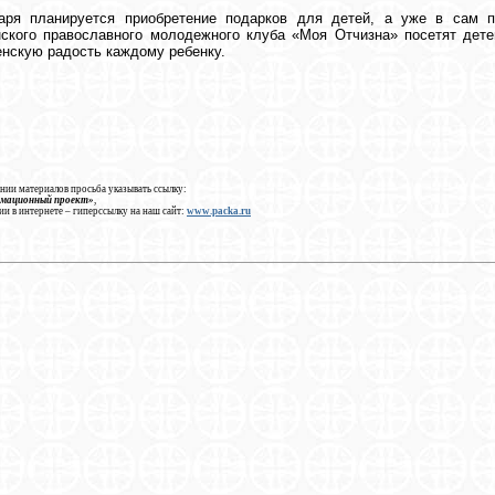
аря планируется приобретение подарков для детей, а уже в сам п
нского православного молодежного клуба «Моя Отчизна» посетят дет
нскую радость каждому ребенку.
нии материалов просьба указывать ссылку:
рмационный проект»
,
ии в интернете – гиперссылку на наш сайт:
www.packa.ru