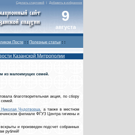
Сделать стартовой
|
Добавить в избранное
9
августа
ликом Посте
: :
Полезные статьи
: :
вости Казанской Митрополии
ям из малоимущих семей.
товала благотворительная акция, по сбору
 семей.
 Николая Чудотворца
, а также в местном
речинском филиале ФГУЗ Центра гигиены и
и вскрыты и произведен подсчет собранных
ам рублей!