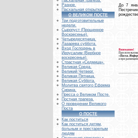
Пасхальная трапеза.
Разное.
До 7 янв
Пасхальная открытка.
Пестречи
рождестве
О ВЕЛИКОМ ПОСТЕ
Три подготовительные
недели.
Сыропуст (Прощенное
Воскресенье).
Четыредесятница.
Лазарева суббота.
Вход Господень в
Внимание!
Иерусалим (Вербное
При использова
«Пасха. Инфо
воскресенье).
а при размещен
Страстная «Седмица».
Великая Среда.
Великий Четверг.
Великая Пятница.
Великая Суббота.
Молитва святого Ефрема
Сирина.
Пресса о Великом Посте.
Постная трапеза.
О проведении Великого
Поста
О ПОСТЕ
Как поститься
Как поститься детям,
больным и престарелым
людям
Отношение христиан к