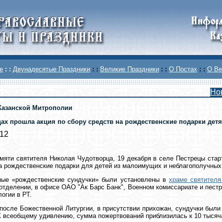
е
: :
Двунадесятые Праздники
: :
Великие Праздники
: :
О Постах
: :
О Ве
Но
Казанской Митрополии
цах прошла акция по сбору средств на рождественские подарки дет
012
мяти святителя Николая Чудотворца, 19 декабря в селе Пестрецы стар
а рождественские подарки для детей из малоимущих и неблагополучных
ные «рождественские сундучки» были установлены в
храме святителя
отделении, в офисе ОАО "Ак Барс Банк", Военном комиссариате и пест
огии в РТ.
 после Божественной Литургии, в присутствии прихожан, сундучки был
К всеобщему удивлению, сумма пожертвований приблизилась к 10 тысяч