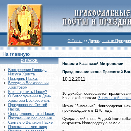
О Пасхе
: :
Двунадесятые Праздни
На главную
О ПАСХЕ
Новости Казанской Митрополии
Воскреcение Господа
Празднование иконе Пресвятой Бог
Иисуса Христа.
Праздник Пасхи.
10.12.2011
Беседа о Воскресении
Христовом.
Как встретить Пасху?
10 декабря совершается празднован
О Богослужении в День
Казанской епархии:
Знаменской церкв
Христова Воскресенья.
Празднование Святой
Икона “Знамение” Новгородская на
Пасхи.
произошедшего в 1170 году.
Определение даты Пасхи.
Пасхальные песнопения.
Суздальский князь Андрей Боголюбск
Святые о Великой Пасхе
сокрушить Новгородскую землю.
Пасхальная лестница