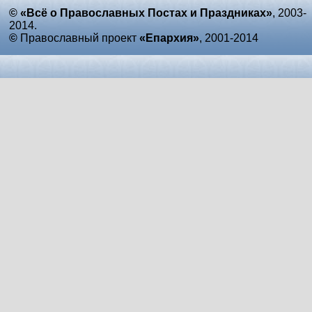
© «Всё о Православных Постах и Праздниках»
, 2003-
2014.
©
Православный проект
«Епархия»
, 2001-2014