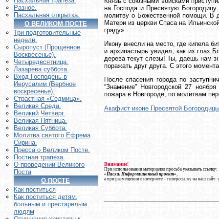
Пасхальная трапеза.
Князь с союзными войсками приступи
Разное.
на Господа и Пресвятую Богородицу.
Пасхальная открытка.
молитву о Божественной помощи. В д
Матери из церкви Спаса на Ильинской
О ВЕЛИКОМ ПОСТЕ
граду».
Три подготовительные
недели.
Икону внесли на место, где кипела би
Сыропуст (Прощенное
и архипастырь увидел, как из глаз 
Воскресенье).
дерева текут слезы! Ты, даешь нам з
Четыредесятница.
поражать друг друга. С этого момента
Лазарева суббота.
Вход Господень в
После спасения города по заступни
Иерусалим (Вербное
“Знамение” Новгородской 27 ноября
воскресенье).
пожара в Новгороде, по молитвам пе
Страстная «Седмица».
Великая Среда.
Акафист иконе Пресвятой Богородицы
Великий Четверг.
Великая Пятница.
Великая Суббота.
Молитва святого Ефрема
Сирина.
Пресса о Великом Посте.
Постная трапеза.
О проведении Великого
Внимание!
При использовании материалов просьба указывать ссылку:
Поста
«Пасха. Информационный проект»
,
а при размещении в интернете – гиперссылку на наш сайт:
О ПОСТЕ
Как поститься
Как поститься детям,
больным и престарелым
людям
Отношение христиан к