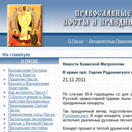
О Пасхе
: :
Двунадесятые Праздни
На главную
О ПАСХЕ
Новости Казанской Митрополии
Воскреcение Господа
В храме прп. Сергия Радонежского 
Иисуса Христа.
Праздник Пасхи.
21.11.2011
Беседа о Воскресении
Христовом.
Как встретить Пасху?
По случаю 65-й годовщины со дня р
О Богослужении в День
Русской православной Церкви были
Христова Воскресенья.
праздничные концерты.
Празднование Святой
Пасхи.
Так праздничный вечер, подготовл
Определение даты Пасхи.
Радонежского
. В ходе концерта, уча
Пасхальные песнопения.
исполнил различные духовные песноп
Святые о Великой Пасхе
Пасхальная лестница
Концерт прошел в теплой дружеской а