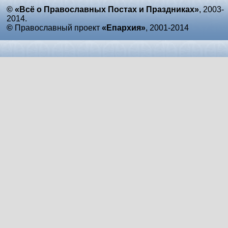
© «Всё о Православных Постах и Праздниках»
, 2003-
2014.
©
Православный проект
«Епархия»
, 2001-2014