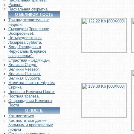
Пасхальная трапеза.
Разное.
Пасхальная открытка.
О ВЕЛИКОМ ПОСТЕ
Три подготовительные
недели.
Сыропуст (Прощенное
Воскресенье).
Четыредесятница.
Лазарева суббота.
Вход Господень в
Иерусалим (Вербное
воскресенье).
Страстная «Седмица».
Великая Среда.
Великий Четверг.
Великая Пятница.
Великая Суббота.
Молитва святого Ефрема
Сирина.
Пресса о Великом Посте.
Постная трапеза.
О проведении Великого
Поста
О ПОСТЕ
Как поститься
Как поститься детям,
больным и престарелым
людям
Отношение христиан к