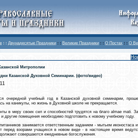
е
: :
Двунадесятые Праздники
: :
Великие Праздники
: :
О Постах
: :
О Ве
Но
Казанской Митрополии
удни Казанской Духовной Семинарии. (фото/видео)
011
ся очередной учебный год в Казанской духовной семинарии, проше
сь на каникулы, но жизнь в Духовной школе не прекращается.
нты в меру своих сил и способностей трудятся на благо almae mati. 
 и другие помещения необходимо подготовить к новому учебному году.
питанников занимается ответственным заданием - мытьем иконостаса и
т перед взорами учащихся в новом виде - в настоящее время ведутс
одолжают совершаются ежедневные богослужения.