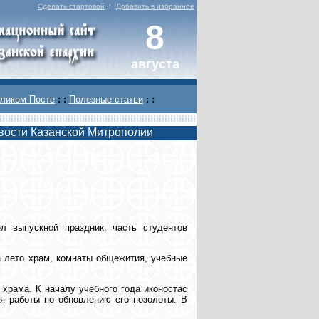
Сделать стартовой
|
Добавить в избранное
8
августа
ликом Посте
: :
Полезные статьи
: :
вости Казанской Митрополии
л выпускной праздник, часть студентов
За лето храм, комнаты общежития, учебные
 храма. К началу учебного года иконостас
я работы по обновлению его позолоты. В