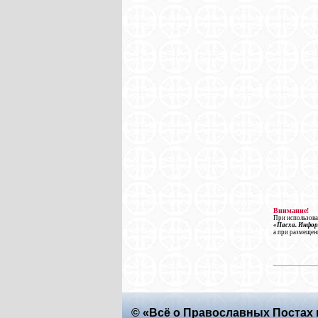
Внимание!
При использова
«Пасха. Инфо
а при размещен
© «Всё о Православных Постах 