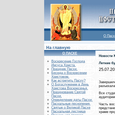
О Пасх
На главную
О ПАСХЕ
Новости 
Воскреcение Господа
Летние б
Иисуса Христа.
Праздник Пасхи.
25.07.2
Беседа о Воскресении
Христовом.
Как встретить Пасху?
Завершил
О Богослужении в День
разъехала
Христова Воскресенья.
Празднование Святой
Все студе
Пасхи.
аудитории
Определение даты Пасхи.
Пасхальные песнопения.
Часть вос
Святые о Великой Пасхе
предстане
Пасхальная лестница
храме пр