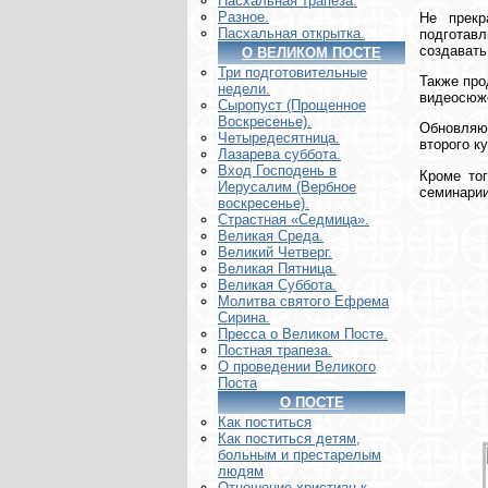
Пасхальная трапеза.
Разное.
Не прекр
Пасхальная открытка.
подготавл
создавать
О ВЕЛИКОМ ПОСТЕ
Три подготовительные
Также про
недели.
видеосюже
Сыропуст (Прощенное
Воскресенье).
Обновляют
Четыредесятница.
второго к
Лазарева суббота.
Вход Господень в
Кроме тог
Иерусалим (Вербное
семинарии
воскресенье).
Страстная «Седмица».
Великая Среда.
Великий Четверг.
Великая Пятница.
Великая Суббота.
Молитва святого Ефрема
Сирина.
Пресса о Великом Посте.
Постная трапеза.
О проведении Великого
Поста
О ПОСТЕ
Как поститься
Как поститься детям,
больным и престарелым
людям
Отношение христиан к