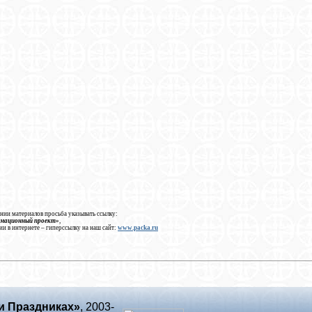
нии материалов просьба указывать ссылку:
рмационный проект»
,
ии в интернете – гиперссылку на наш сайт:
www.packa.ru
и Праздниках»
, 2003-