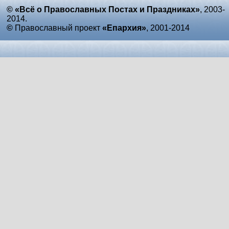
© «Всё о Православных Постах и Праздниках»
, 2003-
2014.
©
Православный проект
«Епархия»
, 2001-2014