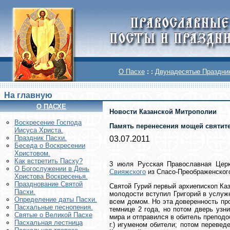
О Пасхе
: :
Двунадесятые Праздни
На главную
О ПАСХЕ
Новости Казанской Митрополии
Воскреcение Господа
Память перенесения мощей святите
Иисуса Христа.
Праздник Пасхи.
03.07.2011
Беседа о Воскресении
Христовом.
Как встретить Пасху?
3 июля Русская Православная Цер
О Богослужении в День
Свияжского
из Спасо-Преображенского
Христова Воскресенья.
Празднование Святой
Святой Гурий первый архиепископ Ка
Пасхи.
молодости вступил Григорий в услуж
Определение даты Пасхи.
всем домом. Но эта доверенность про
Пасхальные песнопения.
темнице 2 года, но потом дверь узн
Святые о Великой Пасхе
мира и отправился в обитель преподо
Пасхальная лестница
г.) игуменом обители; потом переве