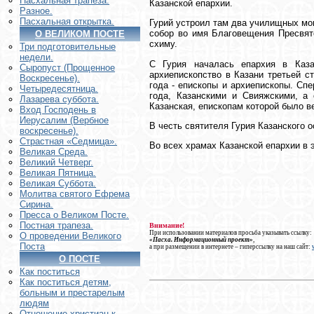
Пасхальная трапеза.
Казанской епархии.
Разное.
Пасхальная открытка.
Гурий устроил там два училищных мо
собор во имя Благовещения Пресвято
О ВЕЛИКОМ ПОСТЕ
схиму.
Три подготовительные
недели.
С Гурия началась епархия в Каза
Сыропуст (Прощенное
архиепископство в Казани третьей с
Воскресенье).
года - епископы и архиепископы. Сп
Четыредесятница.
года, Казанскими и Свияжскими, а 
Лазарева суббота.
Казанская, епископам которой было в
Вход Господень в
Иерусалим (Вербное
В честь святителя Гурия Казанского
воскресенье).
Страстная «Седмица».
Во всех храмах Казанской епархии в 
Великая Среда.
Великий Четверг.
Великая Пятница.
Великая Суббота.
Молитва святого Ефрема
Сирина.
Пресса о Великом Посте.
Постная трапеза.
Внимание!
При использовании материалов просьба указывать ссылку:
О проведении Великого
«Пасха. Информационный проект»
,
Поста
а при размещении в интернете – гиперссылку на наш сайт:
О ПОСТЕ
Как поститься
Как поститься детям,
больным и престарелым
людям
Отношение христиан к