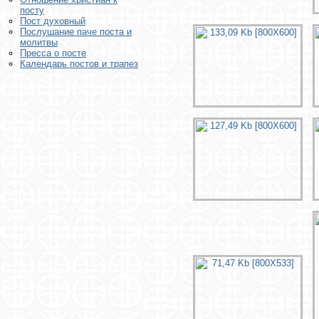
посту
Пост духовный
Послушание паче поста и
молитвы
Пресса о посте
Календарь постов и трапез