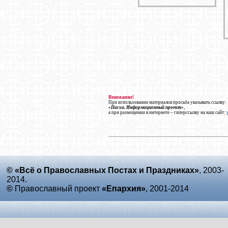
Внимание!
При использовании материалов просьба указывать ссылку:
«Пасха. Информационный проект»
,
а при размещении в интернете – гиперссылку на наш сайт:
© «Всё о Православных Постах и Праздниках»
, 2003-
2014.
©
Православный проект
«Епархия»
, 2001-2014