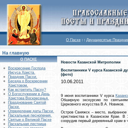
О Пасхе
: :
Двунадесятые Праздни
На главную
О ПАСХЕ
Новости Казанской Митрополии
Воскреcение Господа
Воспитанники V курса Казанской д
Иисуса Христа.
(фото)
Праздник Пасхи.
Беседа о Воскресении
10.06.2011
Христовом.
Как встретить Пасху?
О Богослужении в День
9 июня воспитанники V курса
Казанс
Христова Воскресенья.
Обширную экскурсию по святыням
Празднование Святой
Церковного искусства В.А. Новиков.
Пасхи.
Определение даты Пасхи.
Остров Свияжск – место, выбранное 
Пасхальные песнопения.
христианства в Казанском Крае. В 1
Святые о Великой Пасхе
соорудив первый деревянный храм в 
Пасхальная лестница