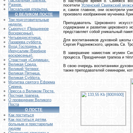
Пасхальная трапеза.
В настоящее время о. Свияжск воз
Разное.
посетили
Успенский Свияжский мужс
Пасхальная открытка.
и, самое главное, они осмотрели ун
произвело изображение мученика Хри
О ВЕЛИКОМ ПОСТЕ
Три подготовительные
Преподаватель Церковного искусс
недели.
содержании и развитии церковного и
Сыропуст (Прощенное
представляет собой уникальный памят
Воскресенье).
Четыредесятница.
Для воспитанников духовной школы 
Лазарева суббота.
Сергия Радонежского, церковь Св. Тр
Вход Господень в
Иерусалим (Вербное
В завершение наместник игумен Си
воскресенье).
процесса. Праздничная трапеза и тё
Страстная «Седмица».
Великая Среда.
В свою очередь воспитанники духовн
Великий Четверг.
также преподавателей семинарии, ко
Великая Пятница.
Великая Суббота.
Молитва святого Ефрема
Сирина.
Пресса о Великом Посте.
Постная трапеза.
О проведении Великого
Поста
О ПОСТЕ
Как поститься
Как поститься детям,
больным и престарелым
людям
Отношение христиан к