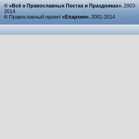
© «Всё о Православных Постах и Праздниках»
, 2003-
2014.
©
Православный проект
«Епархия»
, 2001-2014