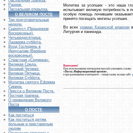
Пасхальная трапеза.
Разное.
Молитва за усопших - это наша г
Пасхальная открытка.
испытывает великую потребность в п
особую помощь почившим оказывает 
О ВЕЛИКОМ ПОСТЕ
принято посещать могилы усопших.
Три подготовительные
недели.
Во всех
храмах Казанской епархии
в
Сыропуст (Прощенное
Литургия и панихида.
Воскресенье).
Четыредесятница.
Лазарева суббота.
Вход Господень в
Иерусалим (Вербное
воскресенье).
Страстная «Седмица».
Великая Среда.
Внимание!
Великий Четверг.
При использовании материалов просьба указывать ссылку:
«Пасха. Информационный проект»
,
Великая Пятница.
а при размещении в интернете – гиперссылку на наш сайт:
Великая Суббота.
Молитва святого Ефрема
Сирина.
Пресса о Великом Посте.
Постная трапеза.
О проведении Великого
Поста
О ПОСТЕ
Как поститься
Как поститься детям,
больным и престарелым
людям
Отношение христиан к