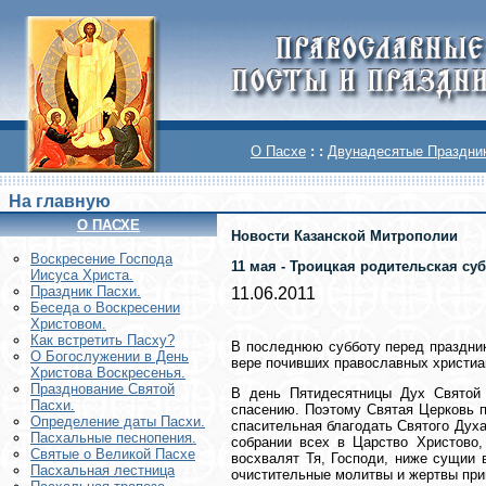
О Пасхе
: :
Двунадесятые Праздни
На главную
О ПАСХЕ
Новости Казанской Митрополии
Воскреcение Господа
11 мая - Троицкая родительская суб
Иисуса Христа.
Праздник Пасхи.
11.06.2011
Беседа о Воскресении
Христовом.
Как встретить Пасху?
В последнюю субботу перед праздни
О Богослужении в День
вере почивших православных христиан
Христова Воскресенья.
Празднование Святой
В день Пятидесятницы Дух Святой
Пасхи.
спасению. Поэтому Святая Церковь п
Определение даты Пасхи.
спасительная благодать Святого Духа 
Пасхальные песнопения.
собрании всех в Царство Христово,
Святые о Великой Пасхе
восхвалят Тя, Господи, ниже сущии 
Пасхальная лестница
очистительные молитвы и жертвы прин