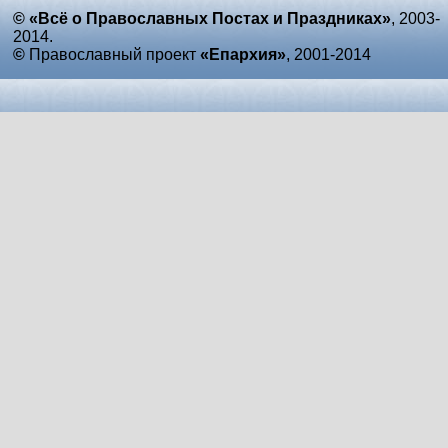
© «Всё о Православных Постах и Праздниках»
, 2003-
2014.
©
Православный проект
«Епархия»
, 2001-2014