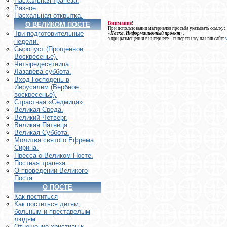
Пасхальная трапеза.
Разное.
Пасхальная открытка.
Внимание!
О ВЕЛИКОМ ПОСТЕ
При использовании материалов просьба указывать ссылку:
Три подготовительные
«Пасха. Информационный проект»
,
а при размещении в интернете – гиперссылку на наш сайт:
недели.
Сыропуст (Прощенное
Воскресенье).
Четыредесятница.
Лазарева суббота.
Вход Господень в
Иерусалим (Вербное
воскресенье).
Страстная «Седмица».
Великая Среда.
Великий Четверг.
Великая Пятница.
Великая Суббота.
Молитва святого Ефрема
Сирина.
Пресса о Великом Посте.
Постная трапеза.
О проведении Великого
Поста
О ПОСТЕ
Как поститься
Как поститься детям,
больным и престарелым
людям
Отношение христиан к