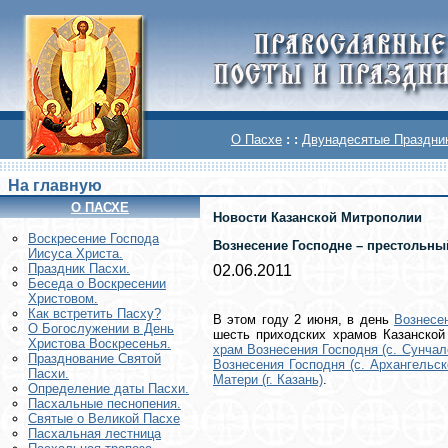
О Пасхе
: :
Двунадесятые Праздни
На главную
О ПАСХЕ
Новости Казанской Митрополии
Воскреcение Господа
Вознесение Господне – престольны
Иисуса Христа.
Праздник Пасхи.
02.06.2011
Беседа о Воскресении
Христовом.
Как встретить Пасху?
В этом году 2 июня, в день
Вознесе
О Богослужении в День
шесть приходских храмов Казанской
Христова Воскресенья.
храм Вознесения Господня (с. Сунчал
Празднование Святой
Вознесения Господня (с. Архангельск
Пасхи.
Матери (г. Казань)
.
Определение даты Пасхи.
Пасхальные песнопения.
Святые о Великой Пасхе
Пасхальная лестница