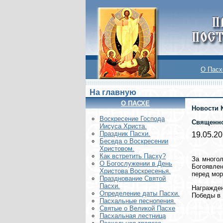
О Пасх
На главную
О ПАСХЕ
Новости 
Воскреcение Господа
Священно
Иисуса Христа.
Праздник Пасхи.
19.05.2
Беседа о Воскресении
Христовом.
Как встретить Пасху?
За многол
О Богослужении в День
Богоявлен
Христова Воскресенья.
перед морс
Празднование Святой
Пасхи.
Награжден
Определение даты Пасхи.
Победы в 
Пасхальные песнопения.
Святые о Великой Пасхе
Пасхальная лестница