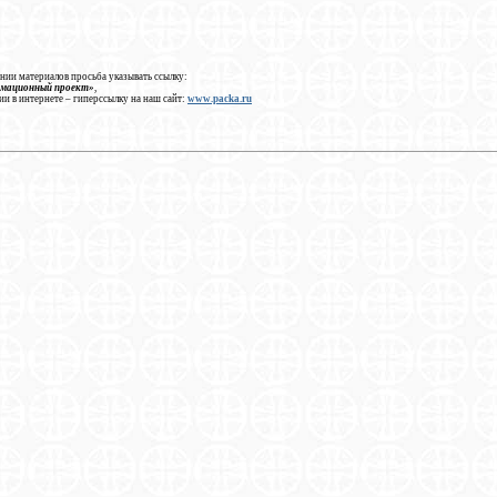
нии материалов просьба указывать ссылку:
рмационный проект»
,
ии в интернете – гиперссылку на наш сайт:
www.packa.ru