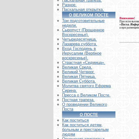
Пасхальная трапеза.
Разное.
Пасхальная открытка.
О ВЕЛИКОМ ПОСТЕ
Внимание!
Три подготовительные
При использова
«Пасха. Инфо
недели.
а при размещен
Сыропуст (Прощенное
Воскресенье).
Четыредесятница.
Лазарева суббота.
Вход Господень в
Иерусалим (Вербное
воскресенье).
Страстная «Седмица».
Великая Среда.
Великий Четверг.
Великая Пятница.
Великая Суббота.
Молитва святого Ефрема
Сирина.
Пресса о Великом Посте.
Постная трапеза.
О проведении Великого
Поста
О ПОСТЕ
Как поститься
Как поститься детям,
больным и престарелым
людям
Отношение христиан к