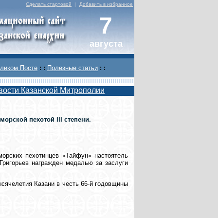
Сделать стартовой
|
Добавить в избранное
7
августа
ликом Посте
: :
Полезные статьи
: :
вости Казанской Митрополии
орской пехотой III степени.
морских пехотинцев «Тайфун» настоятель
 Григорьев награжден медалью за заслуги
сячелетия Казани в честь 66-й годовщины