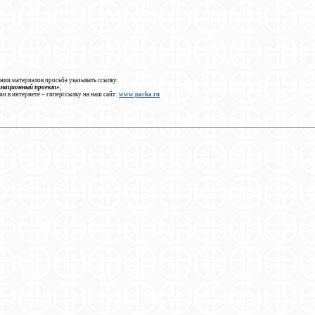
нии материалов просьба указывать ссылку:
рмационный проект»
,
ии в интернете – гиперссылку на наш сайт:
www.packa.ru