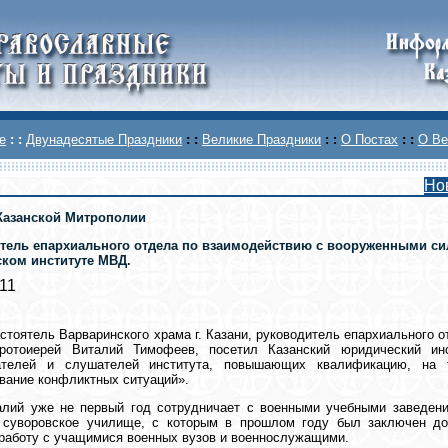
е
: :
Двунадесятые Праздники
: :
Великие Праздники
: :
О Постах
: :
О Ве
Но
Казанской Митрополии
тель епархиального отдела по взаимодействию с вооруженными си
ком институте МВД.
011
астоятель Варваринского храма г. Казани, руководитель епархиального
ротоиерей Виталий Тимофеев, посетил Казанский юридический ин
ателей и слушателей института, повышающих квалификацию, на 
вание конфликтных ситуаций».
алий уже не первый год сотрудничает с военными учебными заведени
 суворовское училище, с которым в прошлом году был заключен дог
работу с учащимися военных вузов и военнослужащими.