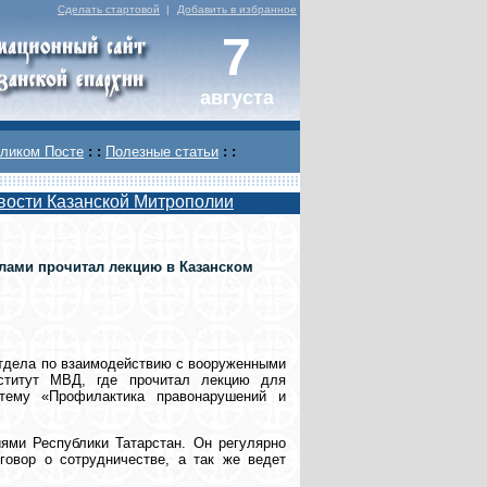
Сделать стартовой
|
Добавить в избранное
7
августа
ликом Посте
: :
Полезные статьи
: :
вости Казанской Митрополии
лами прочитал лекцию в Казанском
 отдела по взаимодействию с вооруженными
ститут МВД, где прочитал лекцию для
тему «Профилактика правонарушений и
ями Республики Татарстан. Он регулярно
овор о сотрудничестве, а так же ведет