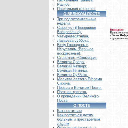
Пасхальная трапеза.
Разное.
Пасхальная открытка.
О ВЕЛИКОМ ПОСТЕ
Три подготовительные
недели.
Сыропуст (Прощенное
Внимание!
Воскресенье).
При использова
«Пасха. Инфо
Четыредесятница.
а при размещен
Лазарева суббота.
Вход Господень в
Иерусалим (Вербное
воскресенье).
Страстная «Седмица».
Великая Среда.
Великий Четверг.
Великая Пятница.
Великая Суббота.
Молитва святого Ефрема
Сирина.
Пресса о Великом Посте.
Постная трапеза.
О проведении Великого
Поста
О ПОСТЕ
Как поститься
Как поститься детям,
больным и престарелым
людям
Отношение христиан к