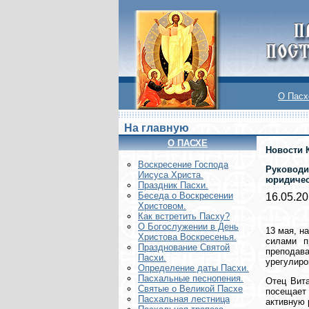
О Пасх
На главную
О ПАСХЕ
Новости 
Воскреcение Господа
Руководи
Иисуса Христа.
юридичес
Праздник Пасхи.
Беседа о Воскресении
16.05.2
Христовом.
Как встретить Пасху?
О Богослужении в День
13 мая, н
Христова Воскресенья.
силами п
Празднование Святой
преподав
Пасхи.
урегулиро
Определение даты Пасхи.
Пасхальные песнопения.
Отец Вит
Святые о Великой Пасхе
посещает
Пасхальная лестница
активную 