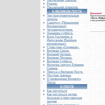
Пасхальная трапеза.
Разное.
Пасхальная открытка.
О ВЕЛИКОМ ПОСТЕ
Внимание!
Три подготовительные
При использова
«Пасха. Инфо
недели.
а при размещен
Сыропуст (Прощенное
Воскресенье).
Четыредесятница.
Лазарева суббота.
Вход Господень в
Иерусалим (Вербное
воскресенье).
Страстная «Седмица».
Великая Среда.
Великий Четверг.
Великая Пятница.
Великая Суббота.
Молитва святого Ефрема
Сирина.
Пресса о Великом Посте.
Постная трапеза.
О проведении Великого
Поста
О ПОСТЕ
Как поститься
Как поститься детям,
больным и престарелым
людям
Отношение христиан к