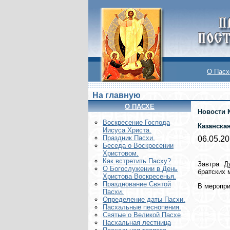
О Пасх
На главную
О ПАСХЕ
Новости 
Воскреcение Господа
Казанска
Иисуса Христа.
Праздник Пасхи.
06.05.2
Беседа о Воскресении
Христовом.
Как встретить Пасху?
Завтра Д
О Богослужении в День
братских 
Христова Воскресенья.
Празднование Святой
В меропри
Пасхи.
Определение даты Пасхи.
Пасхальные песнопения.
Святые о Великой Пасхе
Пасхальная лестница