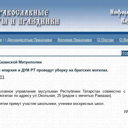
е
: :
Двунадесятые Праздники
: :
Великие Праздники
: :
О Постах
: :
О Ве
Но
Казанской Митрополии
я епархия и ДУМ РТ проведут уборку на братских могилах.
011
уховное управление мусульман Республики Татарстан совместно с 
могилах по адресу ул.Окольная, 25 (рядом с мечетью Рамазан).
ятии примут участие школьники, ученики воскресных школ.
ИА