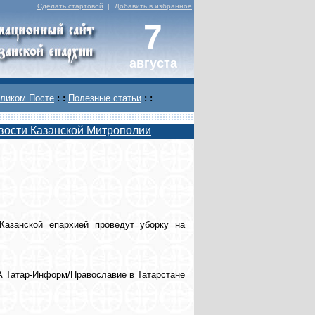
Сделать стартовой
|
Добавить в избранное
7
августа
ликом Посте
: :
Полезные статьи
: :
вости Казанской Митрополии
Казанской епархией проведут уборку на
 Татар-Информ/Православие в Татарстане