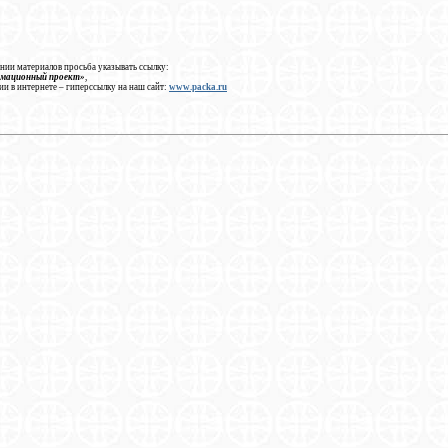
нии материалов просьба указывать ссылку:
рмационный проект»
,
ии в интернете – гиперссылку на наш сайт:
www.packa.ru