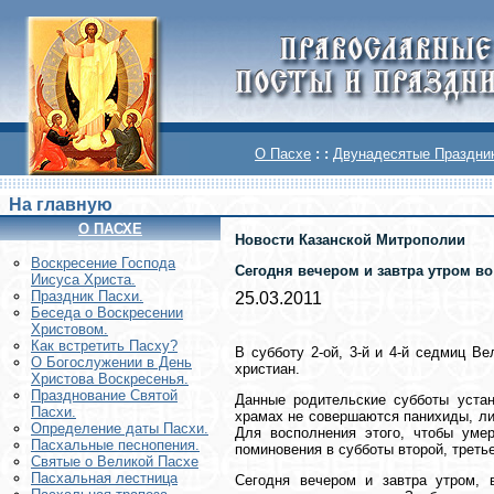
О Пасхе
: :
Двунадесятые Праздни
На главную
О ПАСХЕ
Новости Казанской Митрополии
Воскреcение Господа
Сегодня вечером и завтра утром в
Иисуса Христа.
Праздник Пасхи.
25.03.2011
Беседа о Воскресении
Христовом.
Как встретить Пасху?
В субботу 2-ой, 3-й и 4-й седмиц В
О Богослужении в День
христиан.
Христова Воскресенья.
Празднование Святой
Данные родительские субботы уста
Пасхи.
храмах не совершаются панихиды, ли
Определение даты Пасхи.
Для восполнения этого, чтобы уме
Пасхальные песнопения.
поминовения в субботы второй, треть
Святые о Великой Пасхе
Пасхальная лестница
Сегодня вечером и завтра утром, 