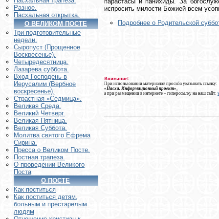
Пасхальная трапеза.
парастасы и панихиды. За богослуж
Разное.
испросить милости Божией всем усо
Пасхальная открытка.
Подробнее о Родительской суббо
О ВЕЛИКОМ ПОСТЕ
Три подготовительные
недели.
Сыропуст (Прощенное
Воскресенье).
Четыредесятница.
Лазарева суббота.
Вход Господень в
Внимание!
Иерусалим (Вербное
При использовании материалов просьба указывать ссылку:
«Пасха. Информационный проект»
,
воскресенье).
а при размещении в интернете – гиперссылку на наш сайт:
Страстная «Седмица».
Великая Среда.
Великий Четверг.
Великая Пятница.
Великая Суббота.
Молитва святого Ефрема
Сирина.
Пресса о Великом Посте.
Постная трапеза.
О проведении Великого
Поста
О ПОСТЕ
Как поститься
Как поститься детям,
больным и престарелым
людям
Отношение христиан к