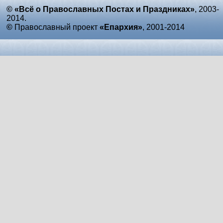
© «Всё о Православных Постах и Праздниках»
, 2003-
2014.
©
Православный проект
«Епархия»
, 2001-2014