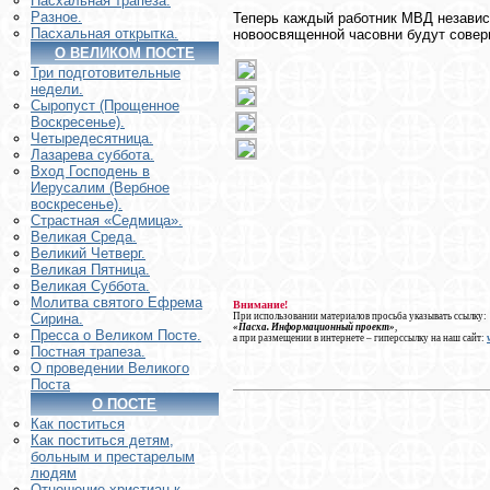
Пасхальная трапеза.
Разное.
Теперь каждый работник МВД независ
Пасхальная открытка.
новоосвященной часовни будут сове
О ВЕЛИКОМ ПОСТЕ
Три подготовительные
недели.
Сыропуст (Прощенное
Воскресенье).
Четыредесятница.
Лазарева суббота.
Вход Господень в
Иерусалим (Вербное
воскресенье).
Страстная «Седмица».
Великая Среда.
Великий Четверг.
Великая Пятница.
Великая Суббота.
Молитва святого Ефрема
Внимание!
При использовании материалов просьба указывать ссылку:
Сирина.
«Пасха. Информационный проект»
,
Пресса о Великом Посте.
а при размещении в интернете – гиперссылку на наш сайт:
Постная трапеза.
О проведении Великого
Поста
О ПОСТЕ
Как поститься
Как поститься детям,
больным и престарелым
людям
Отношение христиан к