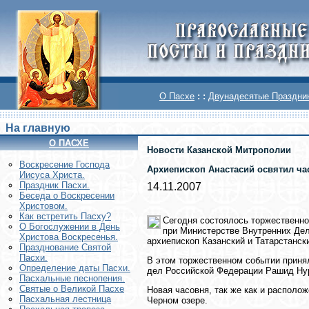
О Пасхе
: :
Двунадесятые Праздни
На главную
О ПАСХЕ
Новости Казанской Митрополии
Воскреcение Господа
Архиепископ Анастасий освятил ча
Иисуса Христа.
Праздник Пасхи.
14.11.2007
Беседа о Воскресении
Христовом.
Как встретить Пасху?
Сегодня состоялось торжественно
О Богослужении в День
при Министерстве Внутренних Де
Христова Воскресенья.
архиепископ Казанский и Татарстанск
Празднование Святой
Пасхи.
В этом торжественном событии приня
Определение даты Пасхи.
дел Российской Федерации Рашид Ну
Пасхальные песнопения.
Святые о Великой Пасхе
Новая часовня, так же как и располо
Пасхальная лестница
Черном озере.