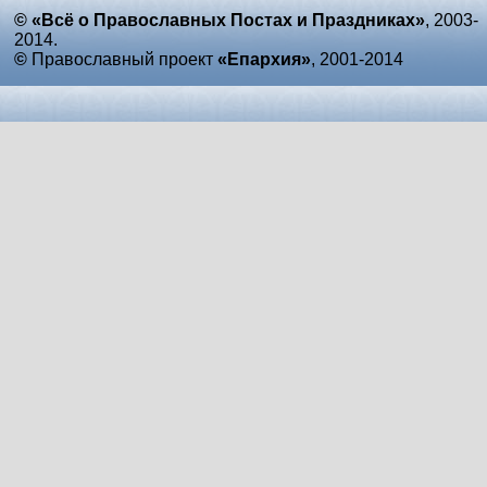
© «Всё о Православных Постах и Праздниках»
, 2003-
2014.
©
Православный проект
«Епархия»
, 2001-2014