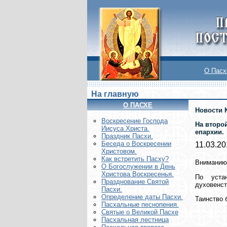
О Пасх
На главную
О ПАСХЕ
Новости 
Воскреcение Господа
На второ
Иисуса Христа.
епархии.
Праздник Пасхи.
Беседа о Воскресении
11.03.20
Христовом.
Как встретить Пасху?
Вниманию 
О Богослужении в День
Христова Воскресенья.
По уста
Празднование Святой
духовенст
Пасхи.
Определение даты Пасхи.
Таинство 
Пасхальные песнопения.
Святые о Великой Пасхе
Пасхальная лестница