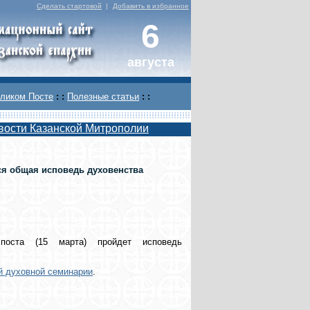
Сделать стартовой
|
Добавить в избранное
6
августа
ликом Посте
: :
Полезные статьи
: :
вости Казанской Митрополии
ся общая исповедь духовенства
оста (15 марта) пройдет исповедь
ой духовной семинарии
.