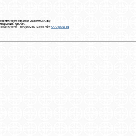
нии материалов просьба указывать ссылку:
рмационный проект»
,
ии в интернете – гиперссылку на наш сайт:
www.packa.ru