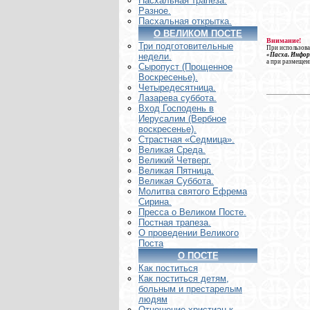
Пасхальная трапеза.
Разное.
Пасхальная открытка.
О ВЕЛИКОМ ПОСТЕ
Внимание!
Три подготовительные
При использова
«Пасха. Инфо
недели.
а при размещен
Сыропуст (Прощенное
Воскресенье).
Четыредесятница.
Лазарева суббота.
Вход Господень в
Иерусалим (Вербное
воскресенье).
Страстная «Седмица».
Великая Среда.
Великий Четверг.
Великая Пятница.
Великая Суббота.
Молитва святого Ефрема
Сирина.
Пресса о Великом Посте.
Постная трапеза.
О проведении Великого
Поста
О ПОСТЕ
Как поститься
Как поститься детям,
больным и престарелым
людям
Отношение христиан к