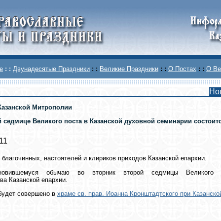
е
: :
Двунадесятые Праздники
: :
Великие Праздники
: :
О Постах
: :
О Ве
Но
Казанской Митрополии
й седмице Великого поста в Казанской духовной семинарии состоит
11
благочинных, настоятелей и клириков приходов Казанской епархии.
новившемуся обычаю во вторник второй седмицы Великого п
ва Казанской епархии.
будет совершено в
храме св. прав. Иоанна Кронштадтского при Казанск