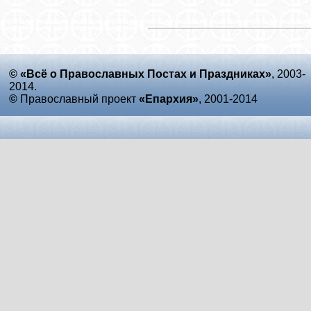
© «Всё о Православных Постах и Праздниках»
, 2003-
2014.
©
Православный проект
«Епархия»
, 2001-2014