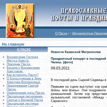
О Пасхе
: :
Двунадесятые Праздни
На главную
О ПАСХЕ
Новости Казанской Митрополии
Воскреcение Господа
Праздничный концерт в последний 
Иисуса Христа.
Челны. (фото)
Праздник Пасхи.
Беседа о Воскресении
09.03.2011
Христовом.
Как встретить Пасху?
О Богослужении в День
В последний день Сырной Седмицы в 
Христова Воскресенья.
Празднование Святой
Первыми на сцене выступил хор храм
Пасхи.
блины, мои блины». Они поздравили 
Определение даты Пасхи.
размышлений. Затем хор представи
Пасхальные песнопения.
музыкальной постановкой «Между 
Святые о Великой Пасхе
Саровского.
Пасхальная лестница