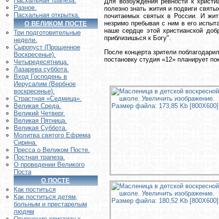
Пасхальная трапеза.
Для возбуждения ревности к христи
Разное.
полезно знать жития и подвиги святы
Пасхальная открытка.
почитаемых святых в России. И жит
незримо пребывая с ним в его испыт
О ВЕЛИКОМ ПОСТЕ
наше сердце этой христианской доб
Три подготовительные
приблизишься к Богу".
недели.
Сыропуст (Прощенное
После концерта зрители поблагодари
Воскресенье).
постановку студия «12» планирует по
Четыредесятница.
Лазарева суббота.
Вход Господень в
Иерусалим (Вербное
воскресенье).
Страстная «Седмица».
Великая Среда.
Великий Четверг.
Великая Пятница.
Великая Суббота.
Молитва святого Ефрема
Сирина.
Пресса о Великом Посте.
Постная трапеза.
О проведении Великого
Поста
О ПОСТЕ
Как поститься
Как поститься детям,
больным и престарелым
людям
Отношение христиан к