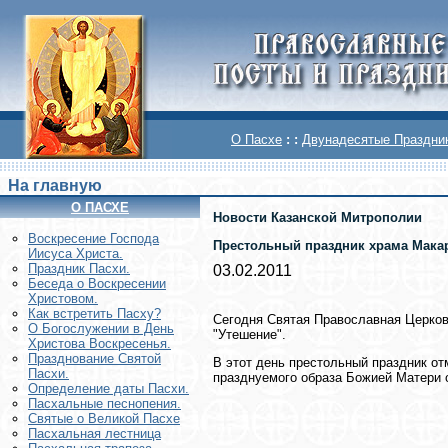
О Пасхе
: :
Двунадесятые Праздни
На главную
О ПАСХЕ
Новости Казанской Митрополии
Воскреcение Господа
Престольный праздник храма Мака
Иисуса Христа.
Праздник Пасхи.
03.02.2011
Беседа о Воскресении
Христовом.
Как встретить Пасху?
Сегодня Святая Православная Церковь
О Богослужении в День
"Утешение".
Христова Воскресенья.
Празднование Святой
В этот день престольный праздник о
Пасхи.
празднуемого образа Божией Матери 
Определение даты Пасхи.
Пасхальные песнопения.
Святые о Великой Пасхе
Пасхальная лестница