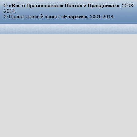
© «Всё о Православных Постах и Праздниках»
, 2003-
2014.
©
Православный проект
«Епархия»
, 2001-2014