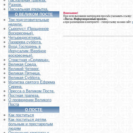
Пасхальная трапеза.
Разное.
Пасхальная открытка.
Внимание!
О ВЕЛИКОМ ПОСТЕ
При использовании материалов просьба указывать ссылку:
«Пасха. Информационный проект»
,
Три подготовительные
а при размещении в интернете – гиперссылку на наш сайт:
недели.
Сыропуст (Прощенное
Воскресенье).
Четыредесятница.
Лазарева суббота.
Вход Господень в
Иерусалим (Вербное
воскресенье).
Страстная «Седмица».
Великая Среда.
Великий Четверг.
Великая Пятница.
Великая Суббота.
Молитва святого Ефрема
Сирина.
Пресса о Великом Посте.
Постная трапеза.
О проведении Великого
Поста
О ПОСТЕ
Как поститься
Как поститься детям,
больным и престарелым
людям
Отношение христиан к