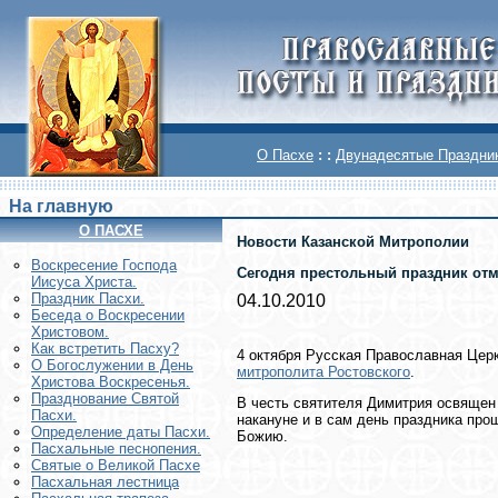
О Пасхе
: :
Двунадесятые Праздни
На главную
О ПАСХЕ
Новости Казанской Митрополии
Воскреcение Господа
Сегодня престольный праздник отм
Иисуса Христа.
Праздник Пасхи.
04.10.2010
Беседа о Воскресении
Христовом.
Как встретить Пасху?
4 октября Русская Православная Цер
О Богослужении в День
митрополита Ростовского
.
Христова Воскресенья.
Празднование Святой
В честь святителя Димитрия освяще
Пасхи.
накануне и в сам день праздника про
Определение даты Пасхи.
Божию.
Пасхальные песнопения.
Святые о Великой Пасхе
Пасхальная лестница