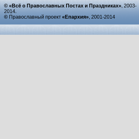
© «Всё о Православных Постах и Праздниках»
, 2003-
2014.
©
Православный проект
«Епархия»
, 2001-2014