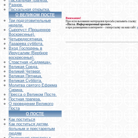
Пасхальная трапеза.
Разное.
Пасхальная открытка.
О ВЕЛИКОМ ПОСТЕ
Внимание!
Три подготовительные
При использовании материалов просьба указывать ссылку:
«Пасха. Информационный проект»
,
недели.
а при размещении в интернете – гиперссылку на наш сайт:
Сыропуст (Прощенное
Воскресенье).
Четыредесятница.
Лазарева суббота.
Вход Господень в
Иерусалим (Вербное
воскресенье).
Страстная «Седмица».
Великая Среда.
Великий Четверг.
Великая Пятница.
Великая Суббота.
Молитва святого Ефрема
Сирина.
Пресса о Великом Посте.
Постная трапеза.
О проведении Великого
Поста
О ПОСТЕ
Как поститься
Как поститься детям,
больным и престарелым
людям
Отношение христиан к