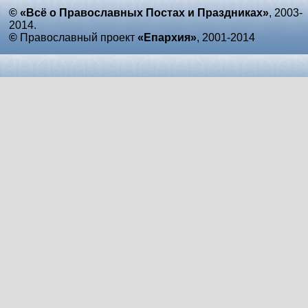
© «Всё о Православных Постах и Праздниках»
, 2003-
2014.
©
Православный проект
«Епархия»
, 2001-2014