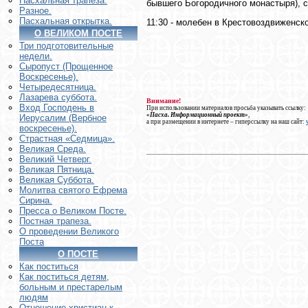
Пасхальная трапеза.
бывшего Богородичного монастыря), с
Разное.
Пасхальная открытка.
11:30 - молебен в Крестовоздвиженск
О ВЕЛИКОМ ПОСТЕ
Три подготовительные
недели.
Сыропуст (Прощенное
Воскресенье).
Четыредесятница.
Лазарева суббота.
Внимание!
Вход Господень в
При использовании материалов просьба указывать ссылку:
«Пасха. Информационный проект»
,
Иерусалим (Вербное
а при размещении в интернете – гиперссылку на наш сайт:
воскресенье).
Страстная «Седмица».
Великая Среда.
Великий Четверг.
Великая Пятница.
Великая Суббота.
Молитва святого Ефрема
Сирина.
Пресса о Великом Посте.
Постная трапеза.
О проведении Великого
Поста
О ПОСТЕ
Как поститься
Как поститься детям,
больным и престарелым
людям
Отношение христиан к