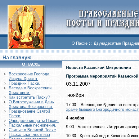
О Пасхе
: :
Двунадесятые Праздни
На главную
О ПАСХЕ
Новости Казанской Митрополии
Воскреcение Господа
Программа мероприятий Казанской
Иисуса Христа.
Праздник Пасхи.
03.11.2007
Беседа о Воскресении
Христовом.
ноября
Как встретить Пасху?
О Богослужении в День
17.00 – Всенощное бдение во всех хр
Христова Воскресенья.
храме бывшего Богородичного монасты
Празднование Святой
Пасхи.
4 ноября
Определение даты Пасхи.
Пасхальные песнопения.
9.00 - Божественная Литургия архие
Святые о Великой Пасхе
Пасхальная лестница
10.30 - Крестный ход с Казанской ик