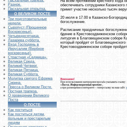
Пасхальная трапеза.
На всем протяжении крестного хода о
Разное.
обеспечивать сотрудники Казанского 
Пасхальная открытка.
примет участие несколько тысяч вер
О ВЕЛИКОМ ПОСТЕ
20 июля в 17.00 в Казанско-Богороди
Три подготовительные
богослужение.
недели.
Сыропуст (Прощенное
Расписание праздничных богослужений
Воскресенье).
бдение в Крестовоздвиженском соборе
Четыредесятница.
литургия в Благовещенском соборе Ка
Лазарева суббота.
который пройдет от Благовещенского
Вход Господень в
Крестовоздвиженском соборе пройдет
Иерусалим (Вербное
воскресенье).
Страстная «Седмица».
Великая Среда.
Великий Четверг.
Великая Пятница.
Великая Суббота.
Молитва святого Ефрема
Внимание!
При использовании материалов просьба указывать ссылку:
Сирина.
«Пасха. Информационный проект»
,
Пресса о Великом Посте.
а при размещении в интернете – гиперссылку на наш сайт:
Постная трапеза.
О проведении Великого
Поста
О ПОСТЕ
Как поститься
Как поститься детям,
больным и престарелым
людям
Отношение христиан к