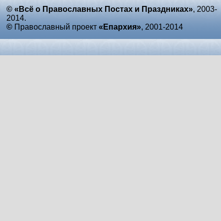
© «Всё о Православных Постах и Праздниках»
, 2003-
2014.
©
Православный проект
«Епархия»
, 2001-2014