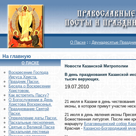
О Пасхе
: :
Двунадесятые Праздни
На главную
О ПАСХЕ
Новости Казанской Митрополии
Воскреcение Господа
В день празднования Казанской ик
Иисуса Христа.
тысяч верующих.
Праздник Пасхи.
Беседа о Воскресении
19.07.2010
Христовом.
Как встретить Пасху?
О Богослужении в День
21 июля в Казани в день чествования
Христова Воскресенья.
иконы, в котором примут участие нес
Празднование Святой
Пасхи.
21 июля в день явления иконы Пресв
Определение даты Пасхи.
Божественная литургия. После нее к
Пасхальные песнопения.
маршруту
Благовещенский собор Каз
Святые о Великой Пасхе
Красная -
Казанско-Богородицкий муж
Пасхальная лестница