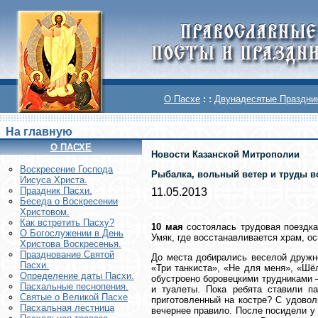
О Пасхе
: :
Двунадесятые Праздни
На главную
О ПАСХЕ
Новости Казанской Митрополии
Воскреcение Господа
Рыбалка, вольный ветер и труды в
Иисуса Христа.
Праздник Пасхи.
11.05.2013
Беседа о Воскресении
Христовом.
Как встретить Пасху?
10 мая
состоялась трудовая поездк
О Богослужении в День
Умяк, где восстанавливается храм, о
Христова Воскресенья.
Празднование Святой
До места добирались веселой дружно
Пасхи.
«Три танкиста», «Не для меня», «Шё
Определение даты Пасхи.
обустроено боровецкими трудниками 
Пасхальные песнопения.
и туалеты. Пока ребята ставили па
Святые о Великой Пасхе
приготовленный на костре? С удовол
Пасхальная лестница
вечернее правило. После посидели у