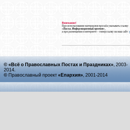
Внимание!
При использовании материалов просьба указывать ссылку:
«Пасха. Информационный проект»
,
а при размещении в интернете – гиперссылку на наш сайт:
© «Всё о Православных Постах и Праздниках»
, 2003-
2014.
©
Православный проект
«Епархия»
, 2001-2014