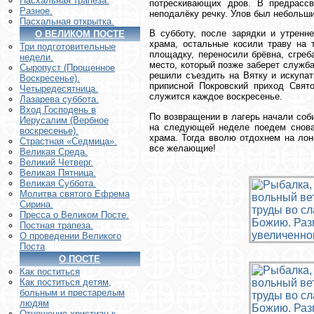
Пасхальная трапеза.
потрескивающих дров. В предрасс
Разное.
неподалёку речку. Улов был небольши
Пасхальная открытка.
В субботу, после зарядки и утренн
О ВЕЛИКОМ ПОСТЕ
храма, остальные косили траву на 
Три подготовительные
площадку, переносили брёвна, сгреб
недели.
место, который позже заберет служб
Сыропуст (Прощенное
решили съездить на Вятку и искупат
Воскресенье).
приписной Покровский приход Свято
Четыредесятница.
служится каждое воскресенье.
Лазарева суббота.
Вход Господень в
По возвращении в лагерь начали соби
Иерусалим (Вербное
на следующей неделе поедем снова,
воскресенье).
храма. Тогда вволю отдохнем на лон
Страстная «Седмица».
все желающие!
Великая Среда.
Великий Четверг.
Великая Пятница.
Великая Суббота.
Молитва святого Ефрема
Сирина.
Пресса о Великом Посте.
Постная трапеза.
О проведении Великого
Поста
О ПОСТЕ
Как поститься
Как поститься детям,
больным и престарелым
людям
Отношение христиан к