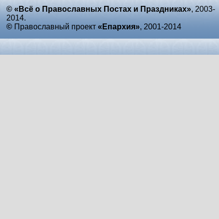
© «Всё о Православных Постах и Праздниках»
, 2003-
2014.
©
Православный проект
«Епархия»
, 2001-2014