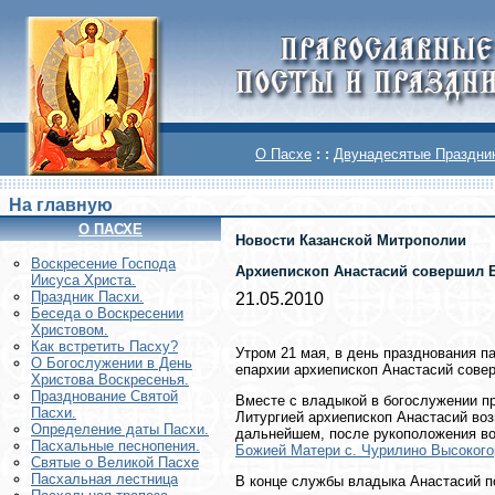
О Пасхе
: :
Двунадесятые Праздни
На главную
О ПАСХЕ
Новости Казанской Митрополии
Воскреcение Господа
Архиепископ Анастасий совершил Б
Иисуса Христа.
Праздник Пасхи.
21.05.2010
Беседа о Воскресении
Христовом.
Как встретить Пасху?
Утром 21 мая, в день празднования п
О Богослужении в День
епархии архиепископ Анастасий сов
Христова Воскресенья.
Празднование Святой
Вместе с владыкой в богослужении пр
Пасхи.
Литургией архиепископ Анастасий воз
Определение даты Пасхи.
дальнейшем, после рукоположения во
Пасхальные песнопения.
Божией Матери с. Чурилино Высокого
Святые о Великой Пасхе
Пасхальная лестница
В конце службы владыка Анастасий п