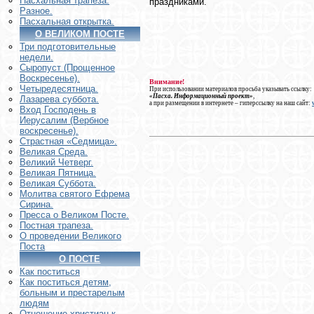
Пасхальная трапеза.
праздниками.
Разное.
Пасхальная открытка.
О ВЕЛИКОМ ПОСТЕ
Три подготовительные
недели.
Сыропуст (Прощенное
Воскресенье).
Внимание!
Четыредесятница.
При использовании материалов просьба указывать ссылку:
«Пасха. Информационный проект»
,
Лазарева суббота.
а при размещении в интернете – гиперссылку на наш сайт:
Вход Господень в
Иерусалим (Вербное
воскресенье).
Страстная «Седмица».
Великая Среда.
Великий Четверг.
Великая Пятница.
Великая Суббота.
Молитва святого Ефрема
Сирина.
Пресса о Великом Посте.
Постная трапеза.
О проведении Великого
Поста
О ПОСТЕ
Как поститься
Как поститься детям,
больным и престарелым
людям
Отношение христиан к