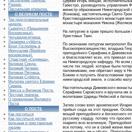
Пасхальная трапеза.
Церкви Игорь Мещан, исполнительный
Разное.
Габестро, руководитель управления 
Пасхальная открытка.
министр образования Нижегородской 
(Конкова), настоятельница Свято-Тро
О ВЕЛИКОМ ПОСТЕ
Крестовоздвиженского монастыря мона
Три подготовительные
монастыря монахиня Никона (Желяков
недели.
Сыропуст (Прощенное
На литургию в храм пришло большое 
Воскресенье).
Христовых Таин.
Четыредесятница.
Лазарева суббота.
По окончании литургии митрополит В
Вход Господень в
Высокопреосвященство, владыка Геор
Иерусалим (Вербное
преподобного Серафима в Дивеевском
воскресенье).
и благословляет всех, кто приехал с
Страстная «Седмица».
на Нижегородскую кафедру. Но всем 
Великая Среда.
числе тех людей, которые были потер
Великий Четверг.
паломниками, они обретают веру в Не
Великая Пятница.
Божию и получить благословение пре
Великая Суббота.
нижегородской земле, и спасибо мату
Молитва святого Ефрема
Сирина.
Настоятельница Дивеевского монасты
Пресса о Великом Посте.
Серафима Саровского и вручила им з
Постная трапеза.
молитвами Царицы Небесной и батюш
О проведении Великого
Поста
Затем слово взял архиепископ Иларио
О ПОСТЕ
прибыл сюда на этот праздник. Особа
мощей преподобного и богоносного от
Как поститься
русскому сердцу, потому что просиял 
Как поститься детям,
озарило всю вселенную. Преподобного
больным и престарелым
все потому, что он в своей жизни яви
людям
конца понять ее и объять. Преподобн
Отношение христиан к