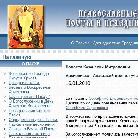
О Пасхе
: :
Двунадесятые Праздни
На главную
О ПАСХЕ
Новости Казанской Митрополии
Воскреcение Господа
Архиепископ Анастасий принял уча
Иисуса Христа.
Праздник Пасхи.
16.01.2010
Беседа о Воскресении
Христовом.
Как встретить Пасху?
15 января в
Серафимо-Дивеевском м
О Богослужении в День
Церкви по случаю празднования памя
Христова Воскресенья.
Серафима Саровского
.
Празднование Святой
Пасхи.
В торжествах по приглашению архиепи
Определение даты Пасхи.
нашей епархии архиепископ Казански
Пасхальные песнопения.
благоденствии Казанской паствы за 
Святые о Великой Пасхе
Пасхальная лестница
За богослужением молились замести