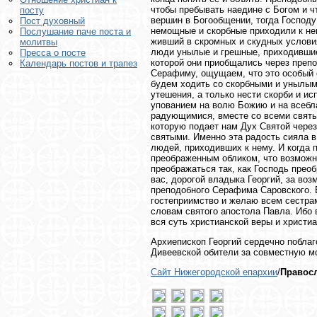
чтобы пребывать наедине с Богом и ч
посту
вершин в Богообщении, тогда Господу
Пост духовный
немощные и скорбные приходили к нем
Послушание паче поста и
живший в скромных и скудных условия
молитвы
люди унылые и грешные, приходившие 
Пресса о посте
которой они приобщались через преп
Календарь постов и трапез
Серафиму, ощущаем, что это особый с
будем ходить со скорбными и унылыми
утешения, а только нести скорби и ис
упованием на волю Божию и на всебл
радующимися, вместе со всеми святым
которую подает нам Дух Святой через
святыми. Именно эта радость сияла в
людей, приходивших к нему. И когда
преображенным обликом, что возможн
преображаться так, как Господь прео
вас, дорогой владыка Георгий, за во
преподобного Серафима Саровского. 
гостеприимство и желаю всем сестрам
словам святого апостола Павла. Ибо 
вся суть христианской веры и христ
Архиепископ Георгий сердечно поблаг
Дивеевской обители за совместную м
Сайт Нижегородской епархии
/
Правосл