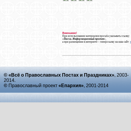
Внимание!
При использовании материалов просьба указывать ссылку:
«Пасха. Информационный проект»
,
а при размещении в интернете – гиперссылку на наш сайт:
© «Всё о Православных Постах и Праздниках»
, 2003-
2014.
©
Православный проект
«Епархия»
, 2001-2014