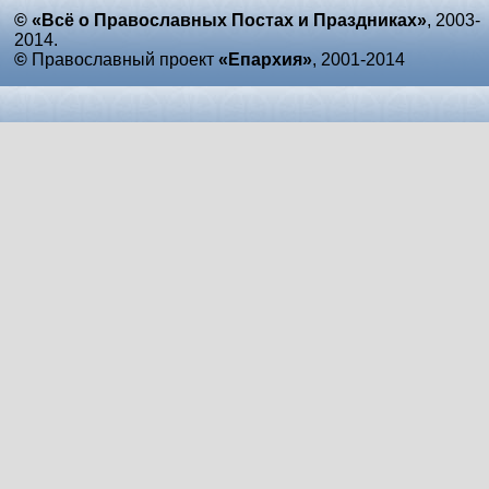
© «Всё о Православных Постах и Праздниках»
, 2003-
2014.
©
Православный проект
«Епархия»
, 2001-2014