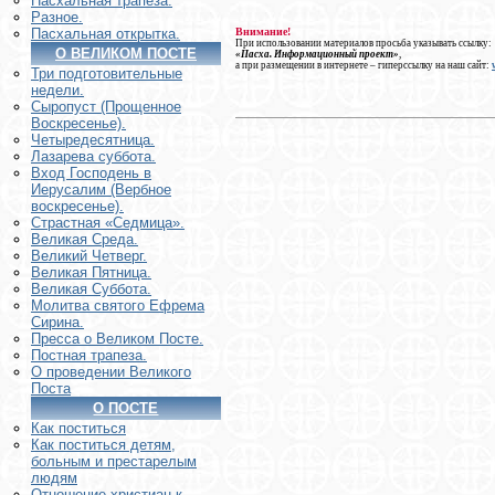
Пасхальная трапеза.
Разное.
Внимание!
Пасхальная открытка.
При использовании материалов просьба указывать ссылку:
О ВЕЛИКОМ ПОСТЕ
«Пасха. Информационный проект»
,
а при размещении в интернете – гиперссылку на наш сайт:
Три подготовительные
недели.
Сыропуст (Прощенное
Воскресенье).
Четыредесятница.
Лазарева суббота.
Вход Господень в
Иерусалим (Вербное
воскресенье).
Страстная «Седмица».
Великая Среда.
Великий Четверг.
Великая Пятница.
Великая Суббота.
Молитва святого Ефрема
Сирина.
Пресса о Великом Посте.
Постная трапеза.
О проведении Великого
Поста
О ПОСТЕ
Как поститься
Как поститься детям,
больным и престарелым
людям
Отношение христиан к