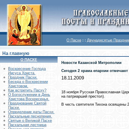
О Пасхе
: :
Двунадесятые Праздни
На главную
О ПАСХЕ
Новости Казанской Митрополии
Воскреcение Господа
Сегодня 2 храма епархии отмечают
Иисуса Христа.
Праздник Пасхи.
18.11.2009
Беседа о Воскресении
Христовом.
Как встретить Пасху?
18 ноября Русская Православная Цер
О Богослужении в День
на патриарший престол).
Христова Воскресенья.
Празднование Святой
В честь святителя Тихона освящены 2
Пасхи.
Определение даты Пасхи.
Пасхальные песнопения.
Святые о Великой Пасхе
Пасхальная лестница