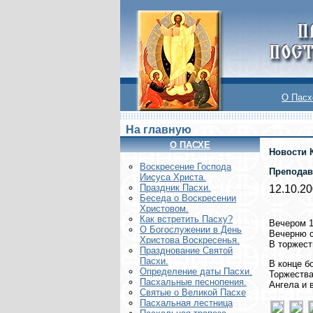
О Пасх
На главную
О ПАСХЕ
Новости 
Воскреcение Господа
Преподав
Иисуса Христа.
Праздник Пасхи.
12.10.2
Беседа о Воскресении
Христовом.
Как встретить Пасху?
Вечером 1
О Богослужении в День
Вечерню 
Христова Воскресенья.
В торжест
Празднование Святой
Пасхи.
В конце б
Определение даты Пасхи.
Торжества
Пасхальные песнопения.
Ангела и 
Святые о Великой Пасхе
Пасхальная лестница