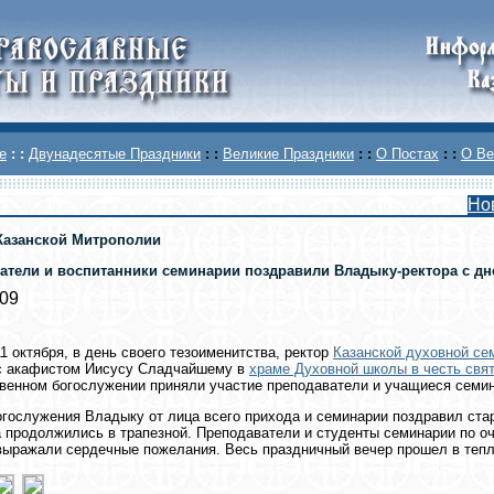
е
: :
Двунадесятые Праздники
: :
Великие Праздники
: :
О Постах
: :
О Ве
Но
Казанской Митрополии
атели и воспитанники семинарии поздравили Владыку-ректора с дне
009
1 октября, в день своего тезоименитства, ректор
Казанской духовной се
с акафистом Иисусу Сладчайшему в
храме Духовной школы в честь свя
венном богослужении приняли участие преподаватели и учащиеся семин
огослужения Владыку от лица всего прихода и семинарии поздравил ст
 продолжились в трапезной. Преподаватели и студенты семинарии по 
выражали сердечные пожелания. Весь праздничный вечер прошел в теп