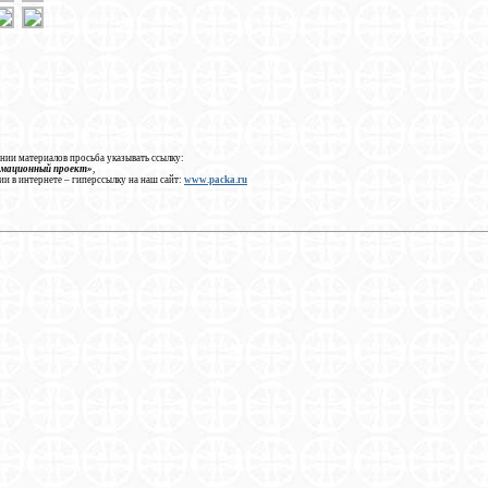
нии материалов просьба указывать ссылку:
рмационный проект»
,
ии в интернете – гиперссылку на наш сайт:
www.packa.ru