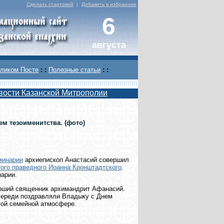
Сделать стартовой
|
Добавить в избранное
6
августа
ликом Посте
: :
Полезные статьи
: :
вости Казанской Митрополии
м тезоименитства. (фото)
минарии
архиепископ Анастасий совершил
того праведного Иоанна Кронштадтского
.
арии.
арший священник архимандрит Афанасий.
очереди поздравляли Владыку с Днем
лой семейной атмосфере.