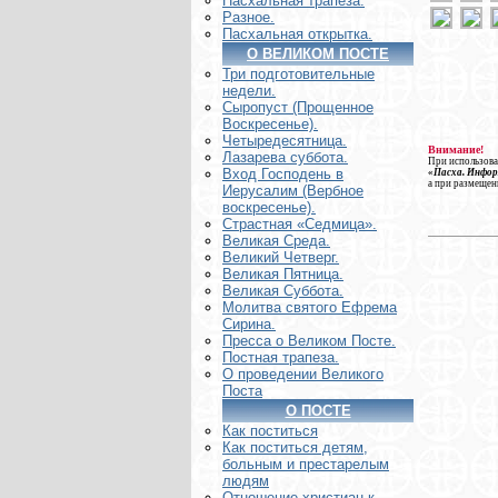
Пасхальная трапеза.
Разное.
Пасхальная открытка.
О ВЕЛИКОМ ПОСТЕ
Три подготовительные
недели.
Сыропуст (Прощенное
Воскресенье).
Четыредесятница.
Внимание!
Лазарева суббота.
При использова
Вход Господень в
«Пасха. Инфо
а при размещен
Иерусалим (Вербное
воскресенье).
Страстная «Седмица».
Великая Среда.
Великий Четверг.
Великая Пятница.
Великая Суббота.
Молитва святого Ефрема
Сирина.
Пресса о Великом Посте.
Постная трапеза.
О проведении Великого
Поста
О ПОСТЕ
Как поститься
Как поститься детям,
больным и престарелым
людям
Отношение христиан к