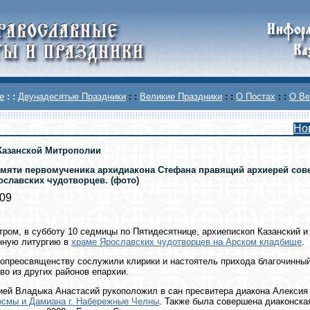
е
: :
Двунадесятые Праздники
: :
Великие Праздники
: :
О Постах
: :
О Ве
Но
Казанской Митрополии
амяти первомученика архидиакона Стефана правящий архиерей сов
ославских чудотворцев. (фото)
009
тром, в субботу 10 седмицы по Пятидесятнице, архиепископ Казанский 
нную литургию в
храме Ярославских чудотворцев на Арском кладбище
.
опреосвященству сослужили клирики и настоятель прихода благочинный г
во из других районов епархии.
ией Владыка Анастасий рукоположил в сан пресвитера диакона Алекси
осмы и Дамиана г. Набережные Челны
. Также была совершена диаконска