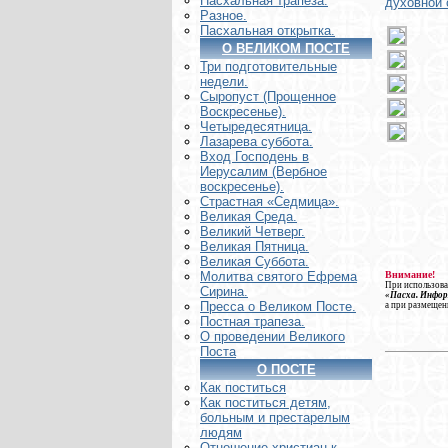
Пасхальная трапеза.
духовной 
Разное.
Пасхальная открытка.
О ВЕЛИКОМ ПОСТЕ
Три подготовительные
недели.
Сыропуст (Прощенное
Воскресенье).
Четыредесятница.
Лазарева суббота.
Вход Господень в
Иерусалим (Вербное
воскресенье).
Страстная «Седмица».
Великая Среда.
Великий Четверг.
Великая Пятница.
Великая Суббота.
Внимание!
Молитва святого Ефрема
При использова
Сирина.
«Пасха. Инфо
Пресса о Великом Посте.
а при размещен
Постная трапеза.
О проведении Великого
Поста
О ПОСТЕ
Как поститься
Как поститься детям,
больным и престарелым
людям
Отношение христиан к