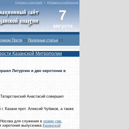
Сделать стартовой
|
Добавить в избранное
7
августа
ликом Посте
: :
Полезные статьи
: :
вости Казанской Митрополии
ершил Литургию и две хиротонии в
и Татарстанский Анастасий совершил
. Казани прот. Алексий Чубаков, а также
я Носова для служения в
храме свв.
я хиротония выпускника
Казанской