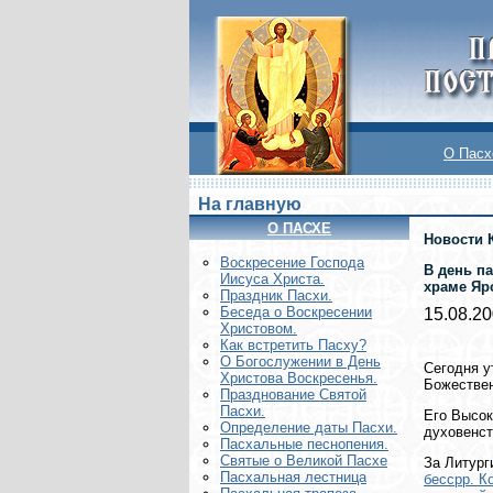
О Пасх
На главную
О ПАСХЕ
Новости 
Воскреcение Господа
В день п
Иисуса Христа.
храме Яр
Праздник Пасхи.
Беседа о Воскресении
15.08.2
Христовом.
Как встретить Пасху?
О Богослужении в День
Сегодня у
Христова Воскресенья.
Божестве
Празднование Святой
Пасхи.
Его Высок
Определение даты Пасхи.
духовенст
Пасхальные песнопения.
Святые о Великой Пасхе
За Литург
Пасхальная лестница
бессрр. К