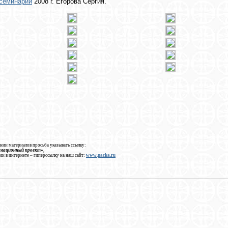
семинарии
2008 г. Егорова Сергия.
нии материалов просьба указывать ссылку:
рмационный проект»
,
ии в интернете – гиперссылку на наш сайт:
www.packa.ru