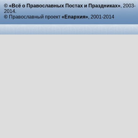
© «Всё о Православных Постах и Праздниках»
, 2003-
2014.
©
Православный проект
«Епархия»
, 2001-2014