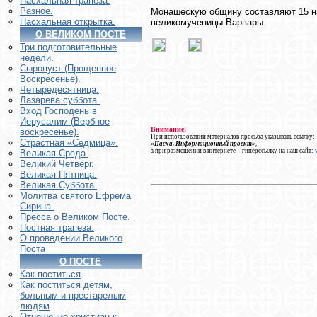
Пасхальная трапеза.
Разное.
Монашескую общину составляют 15 н
Пасхальная открытка.
великомученицы Варвары.
О ВЕЛИКОМ ПОСТЕ
Три подготовительные
недели.
Сыропуст (Прощенное
Воскресенье).
Четыредесятница.
Лазарева суббота.
Вход Господень в
Иерусалим (Вербное
Внимание!
воскресенье).
При использовании материалов просьба указывать ссылку:
Страстная «Седмица».
«Пасха. Информационный проект»
,
а при размещении в интернете – гиперссылку на наш сайт:
Великая Среда.
Великий Четверг.
Великая Пятница.
Великая Суббота.
Молитва святого Ефрема
Сирина.
Пресса о Великом Посте.
Постная трапеза.
О проведении Великого
Поста
О ПОСТЕ
Как поститься
Как поститься детям,
больным и престарелым
людям
Отношение христиан к