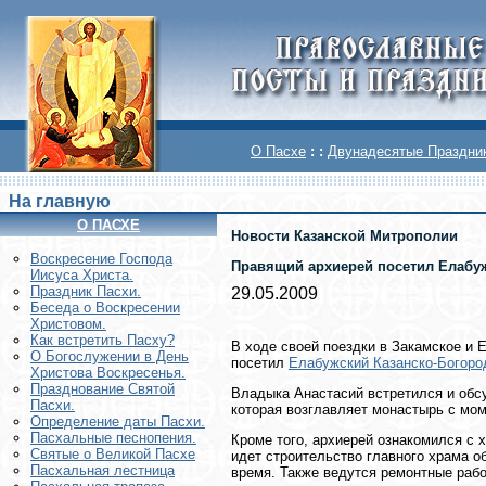
О Пасхе
: :
Двунадесятые Праздни
На главную
О ПАСХЕ
Новости Казанской Митрополии
Воскреcение Господа
Правящий архиерей посетил Елабуж
Иисуса Христа.
Праздник Пасхи.
29.05.2009
Беседа о Воскресении
Христовом.
Как встретить Пасху?
В ходе своей поездки в Закамское и 
О Богослужении в День
посетил
Елабужский Казанско-Богоро
Христова Воскресенья.
Празднование Святой
Владыка Анастасий встретился и обс
Пасхи.
которая возглавляет монастырь с мом
Определение даты Пасхи.
Пасхальные песнопения.
Кроме того, архиерей ознакомился с 
Святые о Великой Пасхе
идет строительство главного храма о
Пасхальная лестница
время. Также ведутся ремонтные рабо