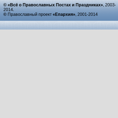
© «Всё о Православных Постах и Праздниках»
, 2003-
2014.
©
Православный проект
«Епархия»
, 2001-2014