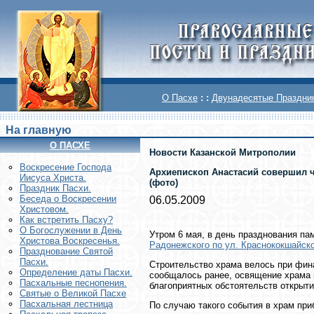
О Пасхе
: :
Двунадесятые Праздни
На главную
О ПАСХЕ
Новости Казанской Митрополии
Воскреcение Господа
Архиепископ Анастасий совершил ч
Иисуса Христа.
(фото)
Праздник Пасхи.
Беседа о Воскресении
06.05.2009
Христовом.
Как встретить Пасху?
О Богослужении в День
Утром 6 мая, в день празднования па
Христова Воскресенья.
Радонежского по ул. Краснококшайско
Празднование Святой
Пасхи.
Строительство храма велось при фин
Определение даты Пасхи.
сообщалось ранее, освящение храма п
Пасхальные песнопения.
благоприятных обстоятельств открыти
Святые о Великой Пасхе
Пасхальная лестница
По случаю такого события в храм при