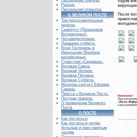
Пасхальная трапеза.
ходом вок
Разное.
верующим 
Пасхальная открытка.
После бог
О ВЕЛИКОМ ПОСТЕ
православ
Три подготовительные
молодежи 
недели.
Сыропуст (Прощенное
Воскресенье).
Четыредесятница.
Лазарева суббота.
Вход Господень в
Иерусалим (Вербное
воскресенье).
Страстная «Седмица».
Великая Среда.
Великий Четверг.
Великая Пятница.
Великая Суббота.
Молитва святого Ефрема
Сирина.
Пресса о Великом Посте.
Внимание!
Постная трапеза.
При использова
«Пасха. Инфо
О проведении Великого
а при размещен
Поста
О ПОСТЕ
Как поститься
Как поститься детям,
больным и престарелым
людям
Отношение христиан к