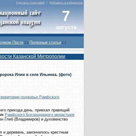
Сделать стартовой
|
Добавить в избранное
7
августа
ликом Посте
: :
Полезные статьи
: :
вости Казанской Митрополии
орока Илии в селе Ильинка. (фото)
 территории подворья Раифского
сего прихода день, приехал правящий
ник
Раифского Богородицкого монастыря
н Глеб (Владимиров) и духовенство
л и деревень, закончилось крестным