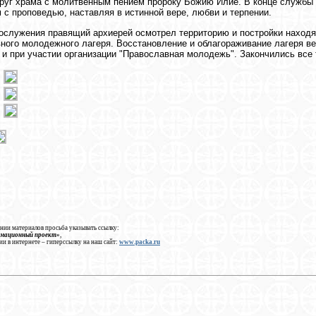
руг храма с молитвенным пением пророку Божию Илие. В конце службы
с проповедью, наставляя в истинной вере, любви и терпении.
ослужения правящий архиерей осмотрел территорию и постройки наход
ного молодежного лагеря. Восстановление и облагораживание лагеря в
и при участии организации "Православная молодежь". Закончились все 
нии материалов просьба указывать ссылку:
рмационный проект»
,
ии в интернете – гиперссылку на наш сайт:
www.packa.ru