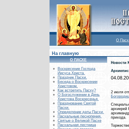
О Пасх
На главную
О ПАСХЕ
Новости 
Воскреcение Господа
Архиепис
Иисуса Христа.
Праздник Пасхи.
04.08.2
Беседа о Воскресении
Христовом.
Как встретить Пасху?
2 июля от
О Богослужении в День
Богородиц
Христова Воскресенья.
Празднование Святой
Специальн
Пасхи.
архиерей 
Определение даты Пасхи.
архимандр
Пасхальные песнопения.
прихода.
Святые о Великой Пасхе
Пасхальная лестница
Торжестве