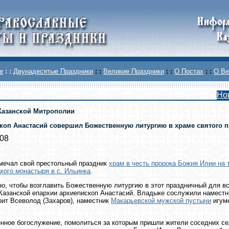
е
: :
Двунадесятые Праздники
: :
Великие Праздники
: :
О Постах
: :
О Ве
Но
Казанской Митрополии
коп Анастасий совершил Божественную литургию в храме святого пр
008
мечал свой престольный праздник
храм в честь пророка Божия Илии на
кого монастыря в с. Ильинка
.
о, чтобы возглавить Божественную литургию в этот праздничный для в
Казанской епархии архиепископ Анастасий. Владыке сослужили намест
ит Всеволод (Захаров), наместник
Макарьевской мужской пустыни
игуме
нное богослужение, помолиться за которым пришли жители соседних се