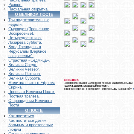
Пасхальная трапеза.
Разное.
Пасхальная открытка.
О ВЕЛИКОМ ПОСТЕ
Три подготовительные
недели.
Сыропуст (Прощенное
Воскресенье).
Четыредесятница.
Лазарева суббота.
Вход Господень в
Иерусалим (Вербное
воскресенье).
Страстная «Седмица».
Великая Среда.
Великий Четверг.
Великая Пятница.
Великая Суббота.
Внимание!
Молитва святого Ефрема
При использовании материалов просьба указывать ссылку:
«Пасха. Информационный проект»
,
Сирина.
а при размещении в интернете – гиперссылку на наш сайт:
Пресса о Великом Посте.
Постная трапеза.
О проведении Великого
Поста
О ПОСТЕ
Как поститься
Как поститься детям,
больным и престарелым
людям
Отношение христиан к