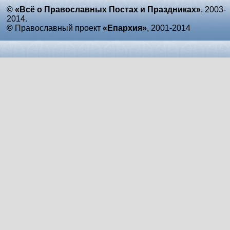
© «Всё о Православных Постах и Праздниках»
, 2003-
2014.
©
Православный проект
«Епархия»
, 2001-2014