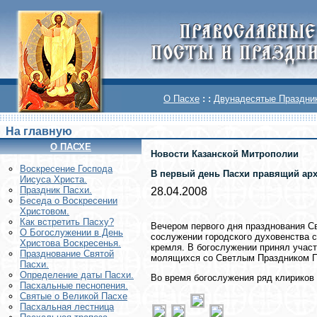
О Пасхе
: :
Двунадесятые Праздни
На главную
О ПАСХЕ
Новости Казанской Митрополии
Воскреcение Господа
В первый день Пасхи правящий арх
Иисуса Христа.
Праздник Пасхи.
28.04.2008
Беседа о Воскресении
Христовом.
Как встретить Пасху?
Вечером первого дня празднования Св
О Богослужении в День
сослужении городского духовенства
Христова Воскресенья.
кремля. В богослужении принял учас
Празднование Святой
молящихся со Светлым Праздником П
Пасхи.
Определение даты Пасхи.
Во время богослужения ряд клириков 
Пасхальные песнопения.
Святые о Великой Пасхе
Пасхальная лестница