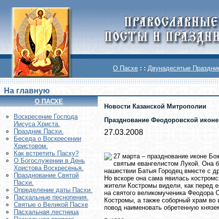
О Пасхе
: :
Двунадесятые Праздни
На главную
О ПАСХЕ
Новости Казанской Митрополии
Воскреcение Господа
Празднование Феодоровской иконе
Иисуса Христа.
Праздник Пасхи.
27.03.2008
Беседа о Воскресении
Христовом.
Как встретить Пасху?
27 марта – празднование иконе Б
О Богослужении в День
святым евангелистом Лукой. Она б
Христова Воскресенья.
нашествии Батыя Городец вместе с др
Празднование Святой
Но вскоре она сама явилась костромс
Пасхи.
жители Костромы видели, как перед е
Определение даты Пасхи.
на святого великомученика Феодора С
Пасхальные песнопения.
Костромы, а также соборный храм во 
Святые о Великой Пасхе
повод наименовать обретенную князе
Пасхальная лестница