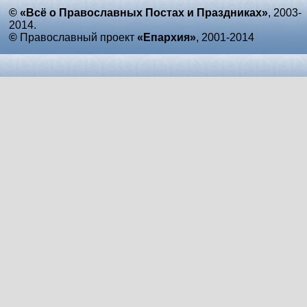
© «Всё о Православных Постах и Праздниках»
, 2003-
2014.
©
Православный проект
«Епархия»
, 2001-2014