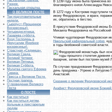
Пасхальная трапеза.
В 1239 году икона была принесена во
Разное.
благоверного князя Александра Невск
Пасхальная открытка.
В 1272 году к Костроме подступили та
О ВЕЛИКОМ ПОСТЕ
икону Феодоровскую, и враги, пораж
Три подготовительные
их, обратились в бегство.
недели.
Сыропуст (Прощенное
В присутствии Феодоровской иконы Б
Воскресенье).
Михаила Феодоровича на Российский 
Четыредесятница.
Лазарева суббота.
Чтимая чудотворная Феодоровская ик
Вход Господень в
Никольский кафедральный собор
, ку
Иерусалим (Вербное
в годы безбожной советской власти.
воскресенье).
Страстная «Седмица».
Феодоровский монастырь был основ
Великая Среда.
годы прошлого столетия древняя 
Великий Четверг.
базарчик, затем был построен музей 
Великая Пятница.
Великая Суббота.
По случаю празднования Феодоровско
Молитва святого Ефрема
день праздника - Утреню и Литургию
Сирина.
Анастасий.
Пресса о Великом Посте.
Постная трапеза.
Сказание о явлении Феодоровской ик
О проведении Великого
Поста
Акафист Феодоровской иконе Божией
О ПОСТЕ
Как поститься
Как поститься детям,
больным и престарелым
людям
Отношение христиан к