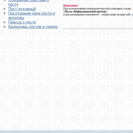
посту
Внимание!
Пост духовный
При использовании материалов просьба указывать ссылку:
«Пасха. Информационный проект»
,
Послушание паче поста и
а при размещении в интернете – гиперссылку на наш сайт:
молитвы
Пресса о посте
Календарь постов и трапез