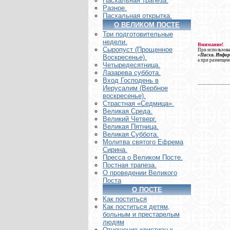
Пасхальная трапеза.
Разное.
Пасхальная открытка.
О ВЕЛИКОМ ПОСТЕ
Три подготовительные
недели.
Внимание!
Сыропуст (Прощенное
При использова
«Пасха. Инфо
Воскресенье).
а при размещен
Четыредесятница.
Лазарева суббота.
Вход Господень в
Иерусалим (Вербное
воскресенье).
Страстная «Седмица».
Великая Среда.
Великий Четверг.
Великая Пятница.
Великая Суббота.
Молитва святого Ефрема
Сирина.
Пресса о Великом Посте.
Постная трапеза.
О проведении Великого
Поста
О ПОСТЕ
Как поститься
Как поститься детям,
больным и престарелым
людям
Отношение христиан к