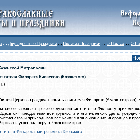
е
: :
Двунадесятые Праздники
: :
Великие Праздники
: :
О Постах
: :
О Ве
Но
Казанской Митрополии
вятителя Филарета Киевского (Казанского)
013
Святая Церковь празднует память святителя Филарета (Амфитеатрова), 
а своего архипастырского служения свтятителю Филарету приходилос
Здесь он, преодолевая все трудности этого нелегкого дела, усердно
христианства и прикладывал все усилия для обращения инородцев к пра
берегал и укреплял веру в Казанском крае.
ятителя Филарета, митрополита Киевского