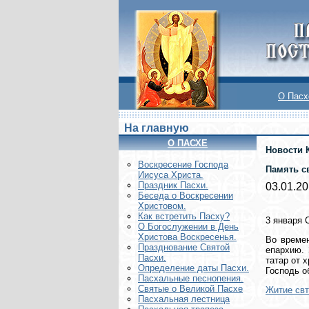
О Пасх
На главную
О ПАСХЕ
Новости 
Воскреcение Господа
Память с
Иисуса Христа.
Праздник Пасхи.
03.01.2
Беседа о Воскресении
Христовом.
Как встретить Пасху?
3 января 
О Богослужении в День
Христова Воскресенья.
Во времен
Празднование Святой
епархию. 
Пасхи.
татар от 
Определение даты Пасхи.
Господь о
Пасхальные песнопения.
Святые о Великой Пасхе
Житие свт
Пасхальная лестница