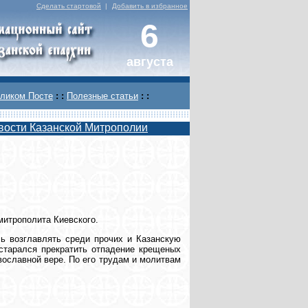
Сделать стартовой
|
Добавить в избранное
6
августа
ликом Посте
: :
Полезные статьи
: :
вости Казанской Митрополии
митрополита Киевского.
ь возглавлять среди прочих и Казанскую
 старался прекратить отпадение крещеных
вославной вере. По его трудам и молитвам