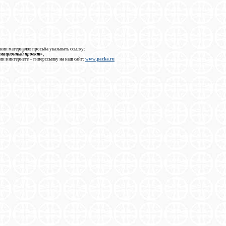
нии материалов просьба указывать ссылку:
рмационный проект»
,
ии в интернете – гиперссылку на наш сайт:
www.packa.ru