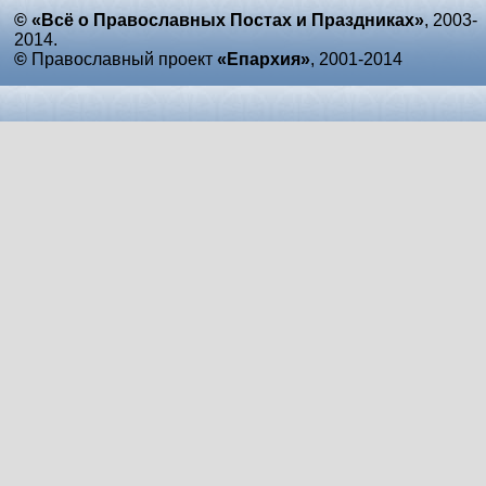
© «Всё о Православных Постах и Праздниках»
, 2003-
2014.
©
Православный проект
«Епархия»
, 2001-2014