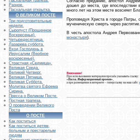
Пасхальная трапеза.
Согласно преданию, апостол Андрей
Разное.
дошел до места, где впоследствии в
Пасхальная открытка.
много лет на этом месте возсияет Бл
О ВЕЛИКОМ ПОСТЕ
Проповедуя Христа в городе Патры, 
Три подготовительные
мученическую смерть через распятие
недели.
Сыропуст (Прощенное
В честь апостола Андрея Первозва
Воскресенье).
монастыря
).
Четыредесятница.
Лазарева суббота.
Вход Господень в
Иерусалим (Вербное
воскресенье).
Страстная «Седмица».
Великая Среда.
Великий Четверг.
Внимание!
При использовании материалов просьба указывать ссылку:
Великая Пятница.
«Пасха. Информационный проект»
,
Великая Суббота.
а при размещении в интернете – гиперссылку на наш сайт:
Молитва святого Ефрема
Сирина.
Пресса о Великом Посте.
Постная трапеза.
О проведении Великого
Поста
О ПОСТЕ
Как поститься
Как поститься детям,
больным и престарелым
людям
Отношение христиан к