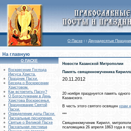
О Пасхе
: :
Двунадесятые Праздни
На главную
О ПАСХЕ
Новости Казанской Митрополии
Воскреcение Господа
Память священномученика Кирилла
Иисуса Христа.
Праздник Пасхи.
20.11.2012
Беседа о Воскресении
Христовом.
Как встретить Пасху?
20 ноября празднуется память одног
О Богослужении в День
Казанского.
Христова Воскресенья.
Празднование Святой
В честь этого святого освящен
храм н
Пасхи.
Определение даты Пасхи.
***
Пасхальные песнопения.
Святые о Великой Пасхе
Священномученик Кирилл, митрополит
Пасхальная лестница
псаломщика 26 апреля 1863 года в го