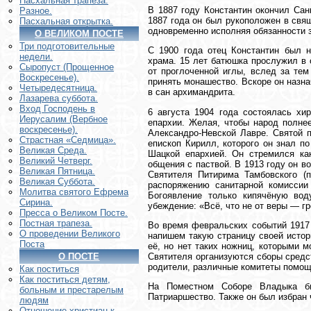
Пасхальная трапеза.
В 1887 году Константин окончил Сан
Разное.
1887 года он был рукоположен в свя
Пасхальная открытка.
одновременно исполняя обязанности з
О ВЕЛИКОМ ПОСТЕ
Три подготовительные
С 1900 года отец Константин был н
недели.
храма. 15 лет батюшка прослужил в
Сыропуст (Прощенное
от проглоченной иглы, вслед за тем
Воскресенье).
принять монашество. Вскоре он назн
Четыредесятница.
в сан архимандрита.
Лазарева суббота.
Вход Господень в
6 августа 1904 года состоялась хир
Иерусалим (Вербное
епархии. Желая, чтобы народ полне
воскресенье).
Александро-Невской Лавре. Святой 
Страстная «Седмица».
епископ Кирилл, которого он знал п
Великая Среда.
Шацкой епархией. Он стремился ка
Великий Четверг.
общения с паствой. В 1913 году он в
Великая Пятница.
Святителя Питирима Тамбовского (
Великая Суббота.
распоряжению санитарной комиссии
Молитва святого Ефрема
Богоявление только кипячёную вод
Сирина.
убеждение: «Всё, что не от веры — гр
Пресса о Великом Посте.
Постная трапеза.
Во время февральских событий 1917
О проведении Великого
напишем такую страницу своей истор
Поста
её, но нет таких ножниц, которыми 
Святителя организуются сборы средс
О ПОСТЕ
родители, различные комитеты помощ
Как поститься
Как поститься детям,
На Поместном Соборе Владыка бы
больным и престарелым
Патриаршество. Также он был избран
людям
Отношение христиан к