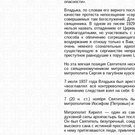
опасности».
Владыка, по словам его верного посл
качестве протеста непосещение «сер
совершаемых там богослужений. Для 
священника. В одном из писем 1929
нельзя назвать отпадением от Церкви
безблагодатными, но участвовать с 
способа к обличению согрешающего
воздержание я отношу только к Вам,
очень немного сознательных идео
существующую в сергианстве непра
преступное равнодушие к поруганию 
Но эта мягкая позиция Святителя не
со священномучеником митрополито
митрополита Сергия в пагубном курсе
7 июля 1937 года Владыка был аресто
«возглавлял всё контрреволюционн
обвинению следствия взял на себя. 6 
7 (20 н. ст.) ноября Святитель 
митрополитом Иосифом (Петровых) и 
Митрополит Кирилл — один из сам
духовной силы архипастырь был посла
Он был Святитель безупречный, соед
высокого сана с истинной простотой,
к нему притягиваются люди, привлечё