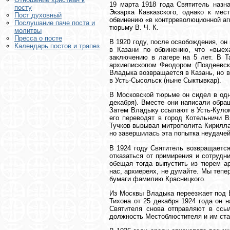
19 марта 1918 года Святитель назн
посту
Экзарха Кавказского, однако к мес
Пост духовный
обвинению «в контрреволюционной аг
Послушание паче поста и
тюрьму В. Ч. К.
молитвы
Пресса о посте
В 1920 году, после освобождения, он
Календарь постов и трапез
в Казани по обвинению, что «выех
заключению в лагере на 5 лет. В Т
архиепископом Феодором (Поздеевск
Владыка возвращается в Казань, но 
в Усть-Сысольск (ныне Сыктывкар).
В Московской тюрьме он сидел в од
декабря). Вместе они написали обра
Затем Владыку ссылают в Усть-Кулом
его переводят в город Котельничи В
Тучков вызывал митрополита Кирилла 
но завершилась эта попытка неудачей
В 1924 году Святитель возвращается
отказаться от примирения и сотрудн
обещая тогда выпустить из тюрем а
нас, архиереях, не думайте. Мы тепе
бумаги фамилию Красницкого.
Из Москвы Владыка переезжает под 
Тихона от 25 декабря 1924 года он 
Святителя снова отправляют в ссыл
должность Местоблюстителя и им ста