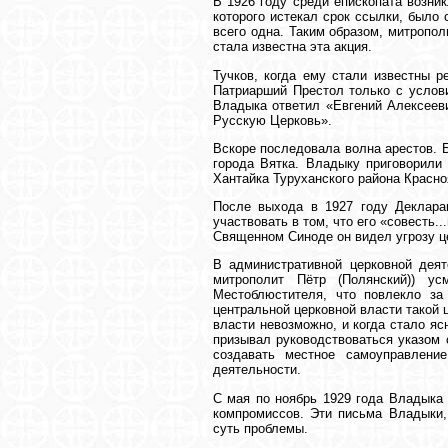
В 1926 году среди епископата возни
которого истекал срок ссылки, было 
всего одна. Таким образом, митрополи
стала известна эта акция.
Тучков, когда ему стали известны р
Патриарший Престол только с услови
Владыка ответил «Евгений Алексееви
Русскую Церковь».
Вскоре последовала волна арестов. 
города Вятка. Владыку приговорили
Хантайка Туруханского района Красноя
После выхода в 1927 году Деклара
участвовать в том, что его «совест
Священном Синоде он видел угрозу ц
В административной церковной деят
митрополит Пётр (Полянский)) у
Местоблюстителя, что повлекло з
центральной церковной власти такой 
власти невозможно, и когда стало яс
призывал руководствоваться указом 
создавать местное самоуправлени
деятельности.
С мая по ноябрь 1929 года Владыка 
компромиссов. Эти письма Владыки,
суть проблемы.