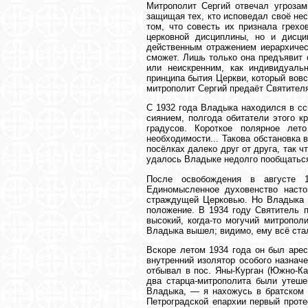
Митрополит Сергий отвечал угрозам
защищая тех, кто исповедал своё не
том, что совесть их признала грехо
церковной дисциплины, но и дисци
действенным отражением иерархичес
сможет. Лишь только она предъявит 
или неискренним, как индивидуальн
принципа бытия Церкви, который вовс
митрополит Сергий предаёт Святителя
С 1932 года Владыка находился в сс
сиянием, полгода обитатели этого кр
градусов. Короткое полярное лет
необходимости... Такова обстановка
посёлках далеко друг от друга, так
удалось Владыке недолго пообщаться 
После освобождения в августе 1
Единомысленное духовенство насто
страждущей Церковью. Но Владыка с
положение. В 1934 году Святитель 
высокий, когда-то могучий митропол
Владыка вышел; видимо, ему всё стал
Вскоре летом 1934 года он был арес
внутренний изолятор особого назнач
отбывал в пос. Яны-Курган (Южно-Ка
два старца-митрополита были утеш
Владыка, — я нахожусь в братском о
Петроградской епархии первый проте