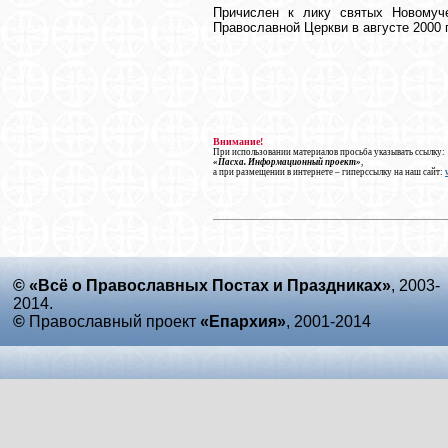
Причислен к лику святых Новомуч
Православной Церкви в августе 2000 
Внимание!
При использовании материалов просьба указывать ссылку:
«Пасха. Информационный проект»
,
а при размещении в интернете – гиперссылку на наш сайт:
© «Всё о Православных Постах и Праздниках»
, 2003-
2014.
©
Православный проект
«Епархия»
, 2001-2014