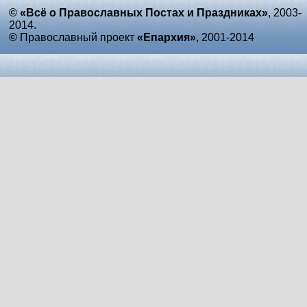
© «Всё о Православных Постах и Праздниках»
, 2003-
2014.
©
Православный проект
«Епархия»
, 2001-2014