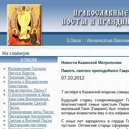
О Пасхе
: :
Двунадесятые Праздни
На главную
О ПАСХЕ
Новости Казанской Митрополии
Воскреcение Господа
Память святого преподобного Гавр
Иисуса Христа.
Праздник Пасхи.
07.10.2012
Беседа о Воскресении
Христовом.
Как встретить Пасху?
7 октября в Казанской епархии совер
О Богослужении в День
Христова Воскресенья.
Будущий старец схиархимандрит Г
Празднование Святой
благочестивой семье крестьян Перм
Пасхи.
маленький Ганя (Гавриил) был отмеч
Определение даты Пасхи.
которые возвестили ему о его избранн
Пасхальные песнопения.
Святые о Великой Пасхе
С юных лет зародилось в сердце Га
Пасхальная лестница
пустыни. Оптинские старцы сформиро