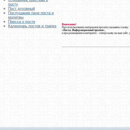
посту
Пост духовный
Послушание паче поста и
молитвы
Пресса о посте
Внимание!
Календарь постов и трапез
При использовании материалов просьба указывать ссылку:
«Пасха. Информационный проект»
,
а при размещении в интернете – гиперссылку на наш сайт: