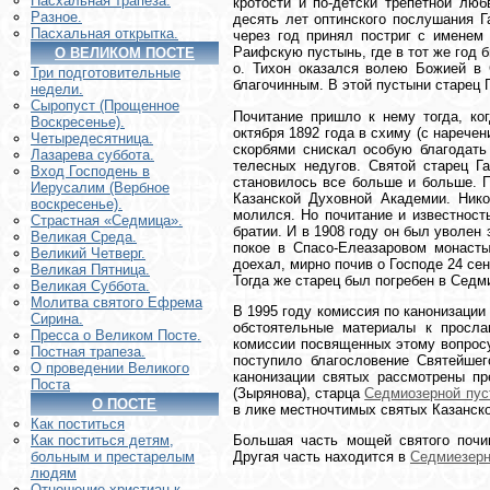
Пасхальная трапеза.
кротости и по-детски трепетной лю
Разное.
десять лет оптинского послушания Г
Пасхальная открытка.
через год принял постриг с именем 
Раифскую пустынь, где в тот же год 
О ВЕЛИКОМ ПОСТЕ
о. Тихон оказался волею Божией в 
Три подготовительные
благочинным. В этой пустыни старец 
недели.
Сыропуст (Прощенное
Почитание пришло к нему тогда, ко
Воскресенье).
октября 1892 года в схиму (с наречен
Четыредесятница.
скорбями снискал особую благодать
Лазарева суббота.
телесных недугов. Святой старец Г
Вход Господень в
становилось все больше и больше. П
Иерусалим (Вербное
Казанской Духовной Академии. Нико
воскресенье).
молился. Но почитание и известност
Страстная «Седмица».
братии. И в 1908 году он был уволен 
Великая Среда.
покое в Спасо-Елеазаровом монасты
Великий Четверг.
доехал, мирно почив о Господе 24 сен
Великая Пятница.
Тогда же старец был погребен в Седм
Великая Суббота.
Молитва святого Ефрема
В 1995 году комиссия по канонизаци
Сирина.
обстоятельные материалы к просла
Пресса о Великом Посте.
комиссии посвященных этому вопросу.
Постная трапеза.
поступило благословение Святейшег
О проведении Великого
канонизации святых рассмотрены п
Поста
(Зырянова), старца
Седмиозерной пус
О ПОСТЕ
в лике местночтимых святых Казанско
Как поститься
Большая часть мощей святого поч
Как поститься детям,
Другая часть находится в
Седмиезерн
больным и престарелым
людям
Отношение христиан к