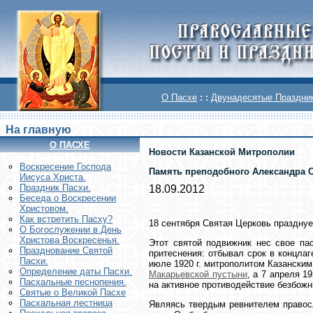
О Пасхе
: :
Двунадесятые Праздни
На главную
О ПАСХЕ
Новости Казанской Митрополии
Воскреcение Господа
Память преподобного Александра 
Иисуса Христа.
Праздник Пасхи.
18.09.2012
Беседа о Воскресении
Христовом.
Как встретить Пасху?
18 сентября Святая Церковь праздну
О Богослужении в День
Христова Воскресенья.
Этот святой подвижник нес свое пас
Празднование Святой
притеснения: отбывал срок в концла
Пасхи.
июле 1920 г. митрополитом Казански
Определение даты Пасхи.
Макарьевской пустыни
, а 7 апреля 1
Пасхальные песнопения.
на активное противодействие безбож
Святые о Великой Пасхе
Пасхальная лестница
Являясь твердым ревнителем правосл