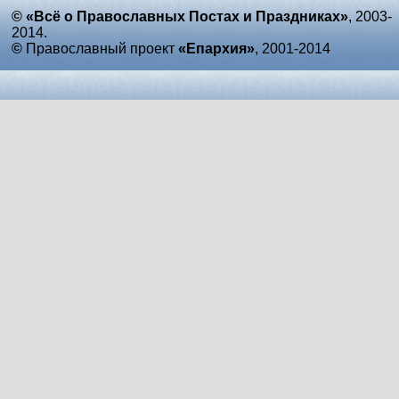
© «Всё о Православных Постах и Праздниках»
, 2003-
2014.
©
Православный проект
«Епархия»
, 2001-2014