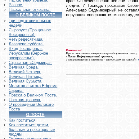
Пасхальная трапеза.
крае. Он безбоязненно нес свет еван
Разное.
людям. И Господь прославил Своег
Пасхальная открытка.
Александр Седмиезерный не оставля
верующих совершаются многие чудеса
О ВЕЛИКОМ ПОСТЕ
Три подготовительные
недели.
Сыропуст (Прощенное
Воскресенье).
Четыредесятница.
Лазарева суббота.
Вход Господень в
Внимание!
Иерусалим (Вербное
При использовании материалов просьба указывать ссылку:
«Пасха. Информационный проект»
,
воскресенье).
а при размещении в интернете – гиперссылку на наш сайт:
Страстная «Седмица».
Великая Среда.
Великий Четверг.
Великая Пятница.
Великая Суббота.
Молитва святого Ефрема
Сирина.
Пресса о Великом Посте.
Постная трапеза.
О проведении Великого
Поста
О ПОСТЕ
Как поститься
Как поститься детям,
больным и престарелым
людям
Отношение христиан к