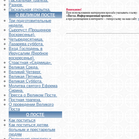
Пасхальная трапеза.
Разное.
Пасхальная открытка.
Внимание!
При использовании материалов просьба указывать ссылку:
О ВЕЛИКОМ ПОСТЕ
«Пасха. Информационный проект»
,
а при размещении в интернете – гиперссылку на наш сайт:
Три подготовительные
недели.
Сыропуст (Прощенное
Воскресенье).
Четыредесятница.
Лазарева суббота.
Вход Господень в
Иерусалим (Вербное
воскресенье).
Страстная «Седмица».
Великая Среда.
Великий Четверг.
Великая Пятница.
Великая Суббота.
Молитва святого Ефрема
Сирина.
Пресса о Великом Посте.
Постная трапеза.
О проведении Великого
Поста
О ПОСТЕ
Как поститься
Как поститься детям,
больным и престарелым
людям
Отношение христиан к