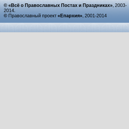
© «Всё о Православных Постах и Праздниках»
, 2003-
2014.
©
Православный проект
«Епархия»
, 2001-2014