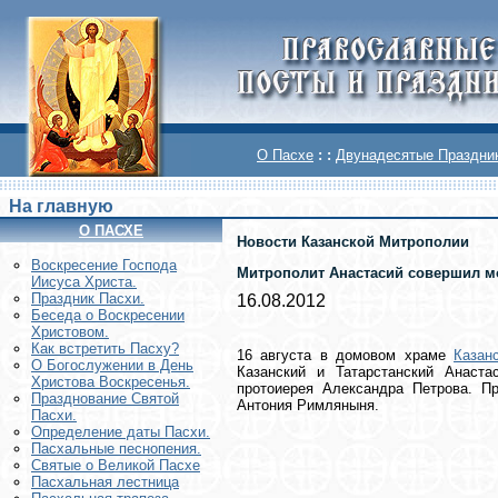
О Пасхе
: :
Двунадесятые Праздни
На главную
О ПАСХЕ
Новости Казанской Митрополии
Воскреcение Господа
Митрополит Анастасий совершил мо
Иисуса Христа.
Праздник Пасхи.
16.08.2012
Беседа о Воскресении
Христовом.
Как встретить Пасху?
16 августа в домовом храме
Казан
О Богослужении в День
Казанский и Татарстанский Анаст
Христова Воскресенья.
протоиерея Александра Петрова. П
Празднование Святой
Антония Римляныня.
Пасхи.
Определение даты Пасхи.
Пасхальные песнопения.
Святые о Великой Пасхе
Пасхальная лестница